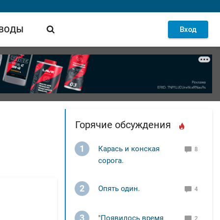
 ВОДЫ
Вход
Горячие обсуждения
1
Карась и конская
8
сорога.
2
Опять один.
4
3
"Появилось время
2