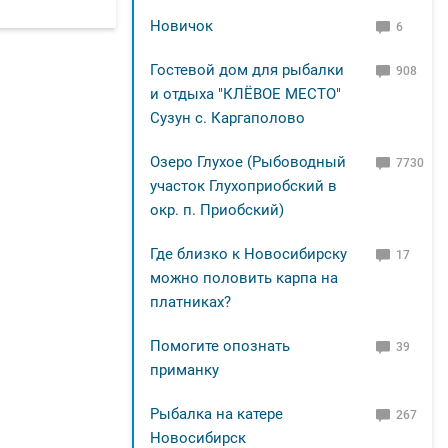
Новичок
6
Гостевой дом для рыбалки
908
и отдыха "КЛЁВОЕ МЕСТО"
Сузун с. Каргаполово
Озеро Глухое (Рыбоводный
7730
участок Глухоприобский в
окр. п. Приобский)
Где близко к Новосибирску
17
можно половить карпа на
платниках?
Помогите опознать
39
приманку
Рыбалка на катере
267
Новосибирск