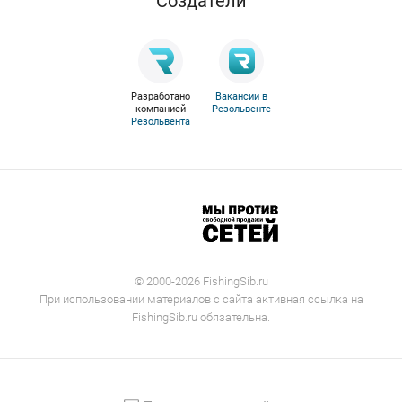
Cоздатели
Разработано
Вакансии в
компанией
Резольвенте
Резольвента
© 2000-2026 FishingSib.ru
При использовании материалов с сайта активная ссылка на
FishingSib.ru обязательна.