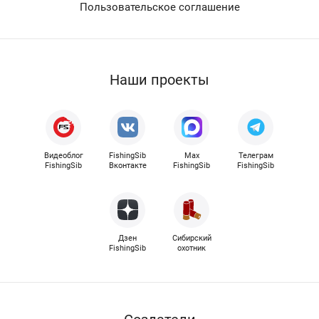
Пользовательское соглашение
Наши проекты
Видеоблог
FishingSib
Max
Телеграм
FishingSib
Вконтакте
FishingSib
FishingSib
Дзен
Сибирский
FishingSib
охотник