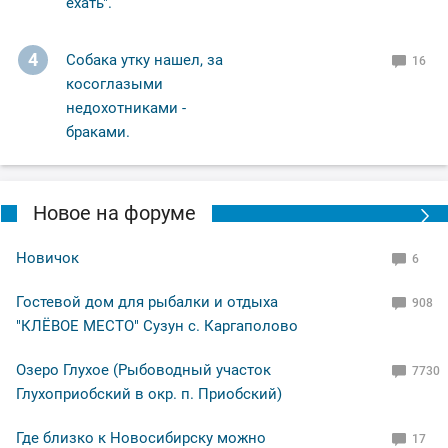
ехать".
4
Собака утку нашел, за
16
косоглазыми
недохотниками -
браками.
Новое на форуме
Новичок
6
Гостевой дом для рыбалки и отдыха
908
"КЛЁВОЕ МЕСТО" Сузун с. Каргаполово
Озеро Глухое (Рыбоводный участок
7730
Глухоприобский в окр. п. Приобский)
Где близко к Новосибирску можно
17