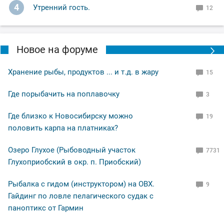
4
Утренний гость.
12
Новое на форуме
Хранение рыбы, продуктов ... и т.д. в жару
15
Где порыбачить на поплавочку
3
Где близко к Новосибирску можно
19
половить карпа на платниках?
Озеро Глухое (Рыбоводный участок
7731
Глухоприобский в окр. п. Приобский)
Рыбалка с гидом (инструктором) на ОВХ.
9
Гайдинг по ловле пелагического судак с
паноптикс от Гармин