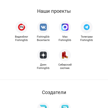
Наши проекты
Видеоблог
FishingSib
Max
Телеграм
FishingSib
Вконтакте
FishingSib
FishingSib
Дзен
Сибирский
FishingSib
охотник
Cоздатели