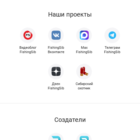
Наши проекты
Видеоблог
FishingSib
Max
Телеграм
FishingSib
Вконтакте
FishingSib
FishingSib
Дзен
Сибирский
FishingSib
охотник
Cоздатели