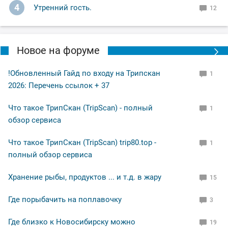
4
Утренний гость.
12
Новое на форуме
!Обновленный Гайд по входу на Трипскан
1
2026: Перечень ссылок + 37
Что такое ТрипСкан (TripScan) - полный
1
обзор сервиса
Что такое ТрипСкан (TripScan) trip80.top -
1
полный обзор сервиса
Хранение рыбы, продуктов ... и т.д. в жару
15
Где порыбачить на поплавочку
3
Где близко к Новосибирску можно
19