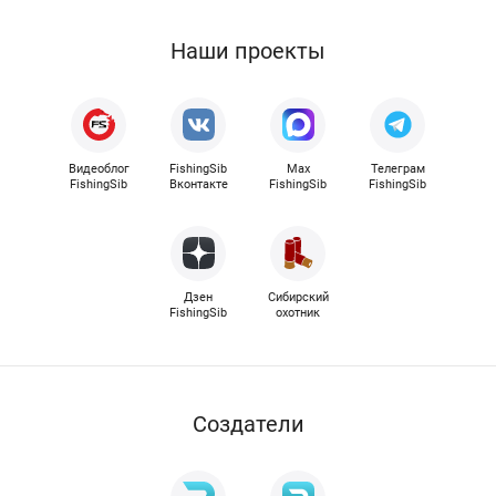
Наши проекты
Видеоблог
FishingSib
Max
Телеграм
FishingSib
Вконтакте
FishingSib
FishingSib
Дзен
Сибирский
FishingSib
охотник
Cоздатели