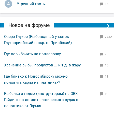
4
Утренний гость.
15
Новое на форуме
Озеро Глухое (Рыбоводный участок
7732
Глухоприобский в окр. п. Приобский)
Где порыбачить на поплавочку
7
Хранение рыбы, продуктов ... и т.д. в жару
15
Где близко к Новосибирску можно
19
половить карпа на платниках?
Рыбалка с гидом (инструктором) на ОВХ.
9
Гайдинг по ловле пелагического судак с
паноптикс от Гармин