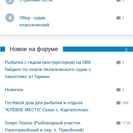
Утренний гость.
3
4
Обед - судак
3
классический.
Новое на форуме
Рыбалка с гидом (инструктором) на ОВХ.
9
Гайдинг по ловле пелагического судак с
паноптикс от Гармин
Новичок
6
Гостевой дом для рыбалки и отдыха
908
"КЛЁВОЕ МЕСТО" Сузун с. Каргаполово
Озеро Глухое (Рыбоводный участок
7730
Глухоприобский в окр. п. Приобский)