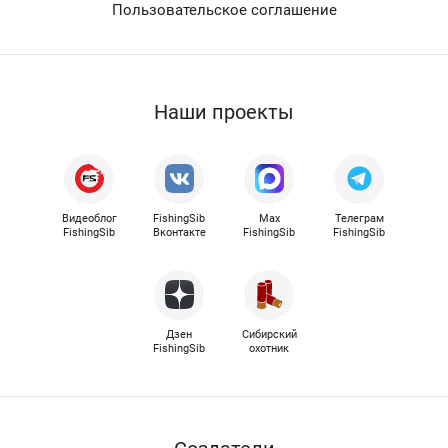
Пользовательское соглашение
Наши проекты
Видеоблог
FishingSib
Max
Телеграм
FishingSib
Вконтакте
FishingSib
FishingSib
Дзен
Сибирский
FishingSib
охотник