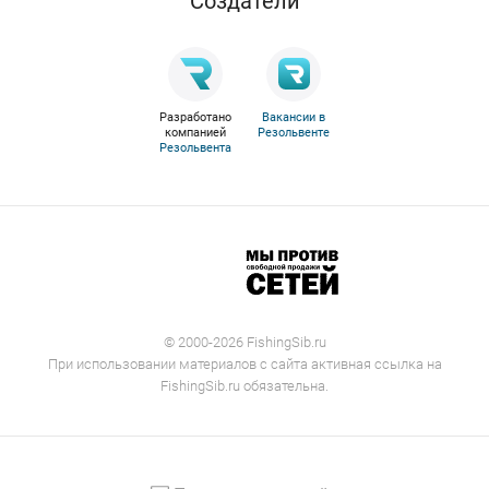
Cоздатели
Разработано
Вакансии в
компанией
Резольвенте
Резольвента
© 2000-2026 FishingSib.ru
При использовании материалов с сайта активная ссылка на
FishingSib.ru обязательна.