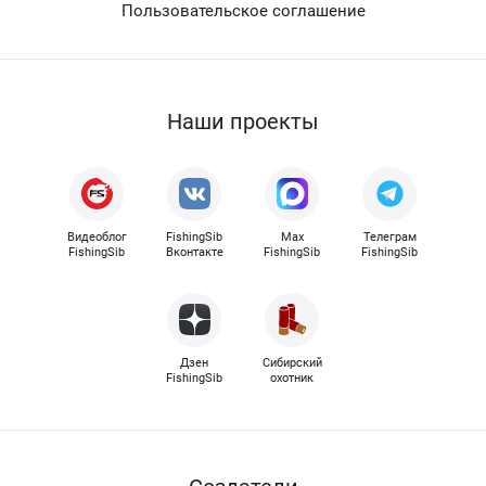
Пользовательское соглашение
Наши проекты
Видеоблог
FishingSib
Max
Телеграм
FishingSib
Вконтакте
FishingSib
FishingSib
Дзен
Сибирский
FishingSib
охотник