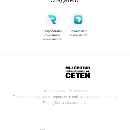
Cоздатели
Разработано
Вакансии в
компанией
Резольвенте
Резольвента
© 2000-2026 FishingSib.ru
При использовании материалов с сайта активная ссылка на
FishingSib.ru обязательна.