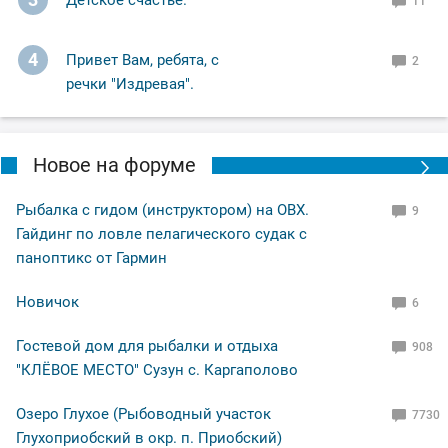
Детское счастье.
11
4
Привет Вам, ребята, с
2
речки "Издревая".
Новое на форуме
Рыбалка с гидом (инструктором) на ОВХ.
9
Гайдинг по ловле пелагического судак с
паноптикс от Гармин
Новичок
6
Гостевой дом для рыбалки и отдыха
908
"КЛЁВОЕ МЕСТО" Сузун с. Каргаполово
Озеро Глухое (Рыбоводный участок
7730
Глухоприобский в окр. п. Приобский)