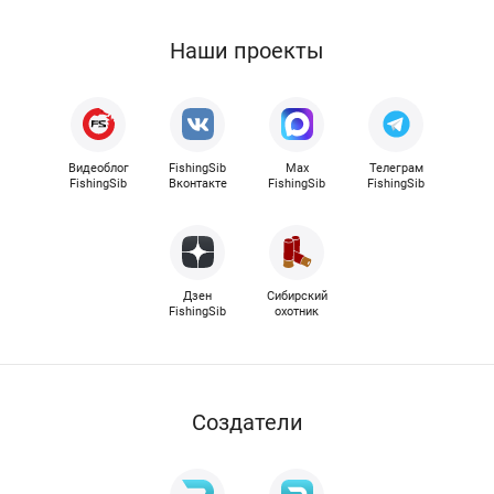
Наши проекты
Видеоблог
FishingSib
Max
Телеграм
FishingSib
Вконтакте
FishingSib
FishingSib
Дзен
Сибирский
FishingSib
охотник
Cоздатели