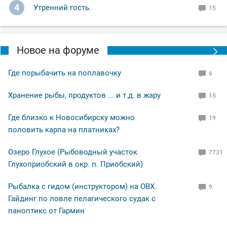
4
Утренний гость.
15
Новое на форуме
Где порыбачить на поплавочку
6
Хранение рыбы, продуктов ... и т.д. в жару
15
Где близко к Новосибирску можно
19
половить карпа на платниках?
Озеро Глухое (Рыбоводный участок
7731
Глухоприобский в окр. п. Приобский)
Рыбалка с гидом (инструктором) на ОВХ.
9
Гайдинг по ловле пелагического судак с
паноптикс от Гармин