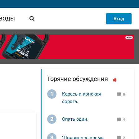
 ВОДЫ
Вход
Горячие обсуждения
1
Карась и конская
8
сорога.
2
Опять один.
4
3
"Появилось время
2