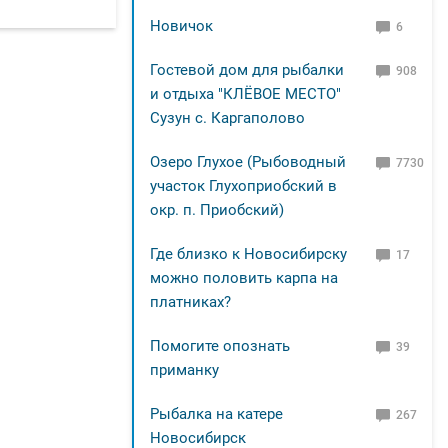
Новичок
6
Гостевой дом для рыбалки
908
и отдыха "КЛЁВОЕ МЕСТО"
Сузун с. Каргаполово
Озеро Глухое (Рыбоводный
7730
участок Глухоприобский в
окр. п. Приобский)
Где близко к Новосибирску
17
можно половить карпа на
платниках?
Помогите опознать
39
приманку
Рыбалка на катере
267
Новосибирск