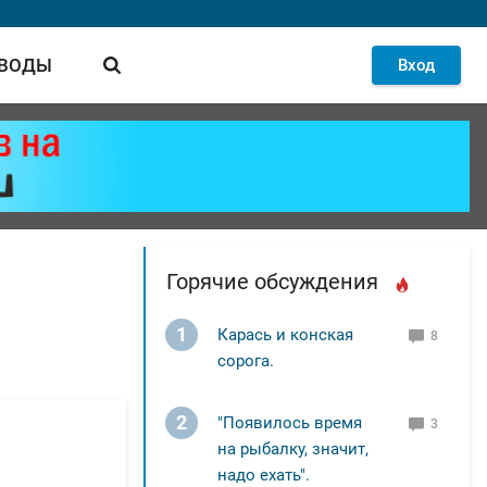
 ВОДЫ
Вход
Горячие обсуждения
1
Карась и конская
8
сорога.
2
"Появилось время
3
на рыбалку, значит,
надо ехать".