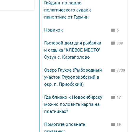
Гайдинг по ловле
пелагического судак с
паноптикс от Гармин
Новичок
6
Гостевой дом для рыбалки
908
и отдыха "КЛЁВОЕ МЕСТО"
Сузун с. Каргаполово
Озеро Глухое (Рыбоводный
7730
участок Глухоприобский в
окр. п. Приобский)
Где близко к Новосибирску
17
можно половить карпа на
платниках?
Помогите опознать
39
приманку