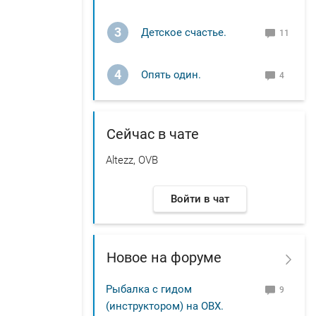
3
Детское счастье.
11
4
Опять один.
4
Сейчас в чате
Altezz, OVB
Войти в чат
Новое на форуме
Рыбалка с гидом
9
(инструктором) на ОВХ.