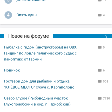
Детское счастье.
11
4
Опять один.
4
Новое на форуме
Рыбалка с гидом (инструктором) на ОВХ.
9
Гайдинг по ловле пелагического судак с
паноптикс от Гармин
Новичок
6
Гостевой дом для рыбалки и отдыха
908
"КЛЁВОЕ МЕСТО" Сузун с. Каргаполово
Озеро Глухое (Рыбоводный участок
7730
Глухоприобский в окр. п. Приобский)