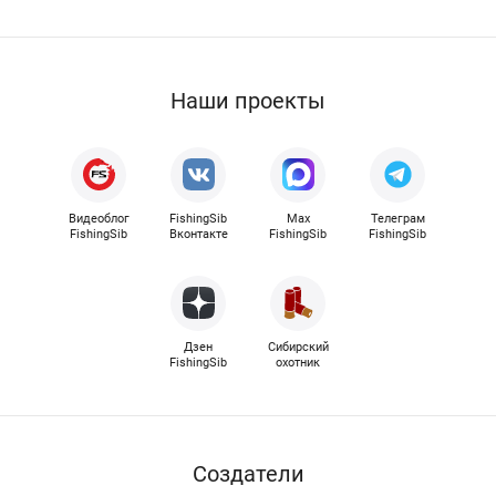
Наши проекты
Видеоблог
FishingSib
Max
Телеграм
FishingSib
Вконтакте
FishingSib
FishingSib
Дзен
Сибирский
FishingSib
охотник
Cоздатели