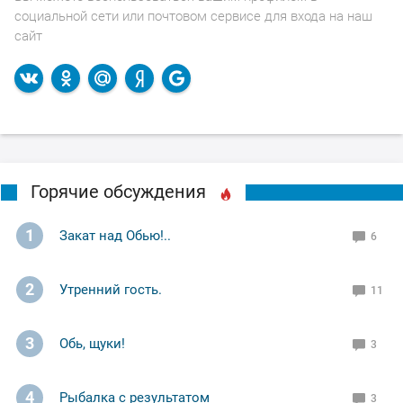
социальной сети или почтовом сервисе для входа на наш
сайт
Горячие обсуждения
1
Закат над Обью!..
6
2
Утренний гость.
11
3
Обь, щуки!
3
4
Рыбалка с результатом
3