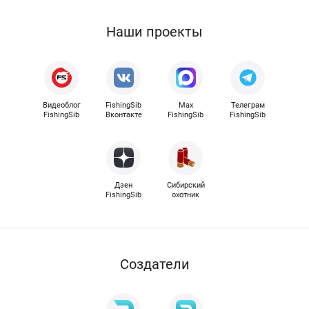
Наши проекты
Видеоблог
FishingSib
Max
Телеграм
FishingSib
Вконтакте
FishingSib
FishingSib
Дзен
Сибирский
FishingSib
охотник
Cоздатели