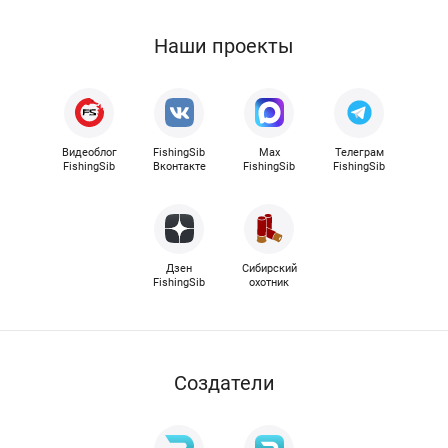
Наши проекты
Видеоблог
FishingSib
Max
Телеграм
FishingSib
Вконтакте
FishingSib
FishingSib
Дзен
Сибирский
FishingSib
охотник
Cоздатели