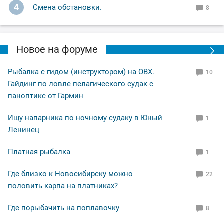
4
Смена обстановки.
8
Новое на форуме
Рыбалка с гидом (инструктором) на ОВХ.
10
Гайдинг по ловле пелагического судак с
паноптикс от Гармин
Ищу напарника по ночному судаку в Юный
1
Ленинец
Платная рыбалка
1
Где близко к Новосибирску можно
22
половить карпа на платниках?
Где порыбачить на поплавочку
8