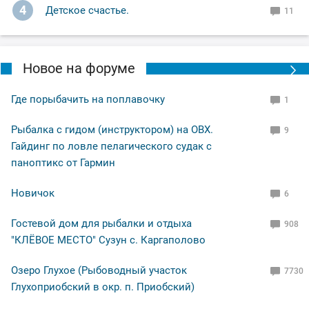
4
Детское счастье.
11
Новое на форуме
Где порыбачить на поплавочку
1
Рыбалка с гидом (инструктором) на ОВХ.
9
Гайдинг по ловле пелагического судак с
паноптикс от Гармин
Новичок
6
Гостевой дом для рыбалки и отдыха
908
"КЛЁВОЕ МЕСТО" Сузун с. Каргаполово
Озеро Глухое (Рыбоводный участок
7730
Глухоприобский в окр. п. Приобский)