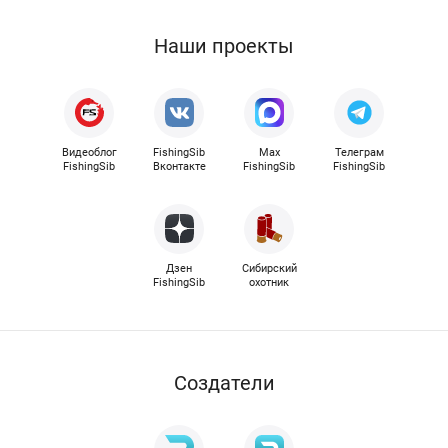
Наши проекты
Видеоблог
FishingSib
Max
Телеграм
FishingSib
Вконтакте
FishingSib
FishingSib
Дзен
Сибирский
FishingSib
охотник
Cоздатели