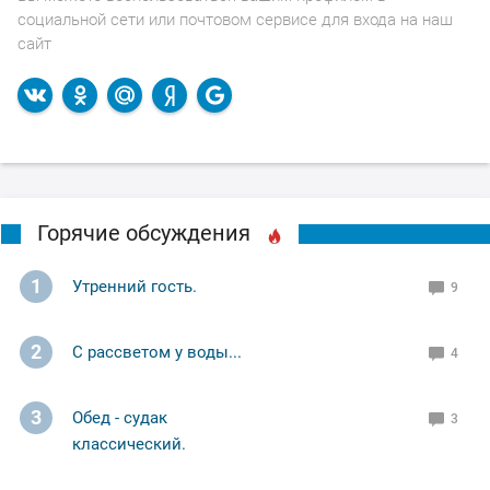
социальной сети или почтовом сервисе для входа на наш
сайт
Горячие обсуждения
1
Утренний гость.
9
2
С рассветом у воды...
4
3
Обед - судак
3
классический.