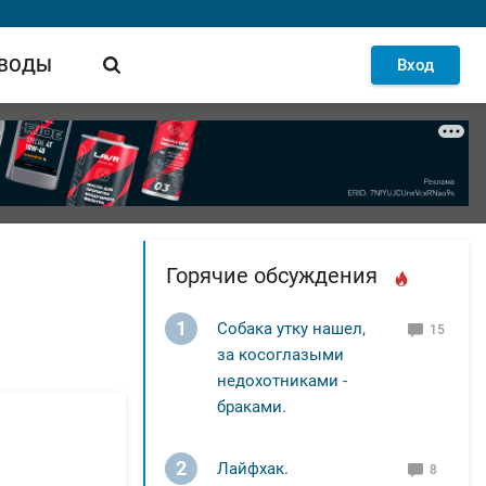
 ВОДЫ
Вход
Горячие обсуждения
1
Собака утку нашел,
15
за косоглазыми
недохотниками -
браками.
2
Лайфхак.
8