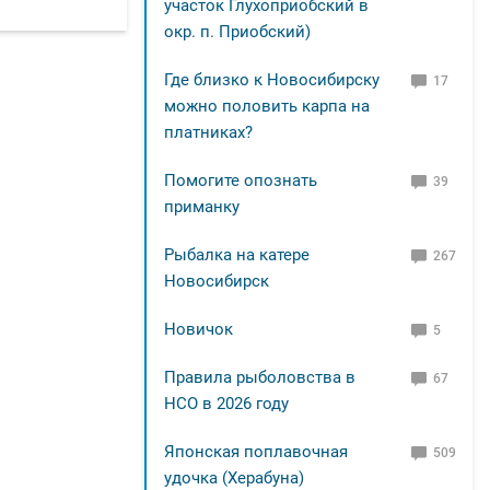
участок Глухоприобский в
окр. п. Приобский)
Где близко к Новосибирску
17
можно половить карпа на
платниках?
Помогите опознать
39
приманку
Рыбалка на катере
267
Новосибирск
Новичок
5
Правила рыболовства в
67
НСО в 2026 году
Японская поплавочная
509
удочка (Херабуна)