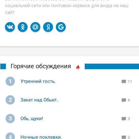
социальной сети или почтовом сервисе для входа на наш
сайт
Горячие обсуждения
1
Утренний гость.
11
2
Закат над Обью!..
6
3
Обь, щуки!
3
4
Ночные поклевки.
2