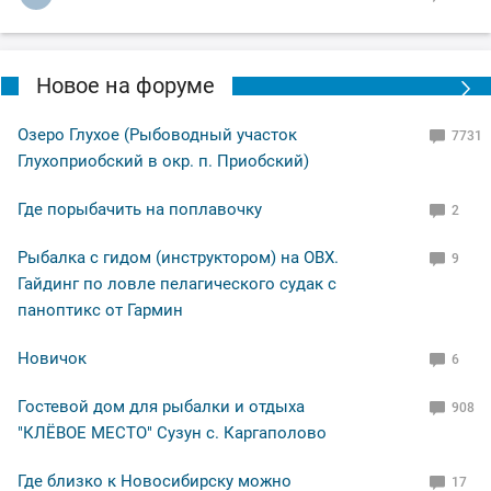
Новое на форуме
Озеро Глухое (Рыбоводный участок
7731
Глухоприобский в окр. п. Приобский)
Где порыбачить на поплавочку
2
Рыбалка с гидом (инструктором) на ОВХ.
9
Гайдинг по ловле пелагического судак с
паноптикс от Гармин
Новичок
6
Гостевой дом для рыбалки и отдыха
908
"КЛЁВОЕ МЕСТО" Сузун с. Каргаполово
Где близко к Новосибирску можно
17