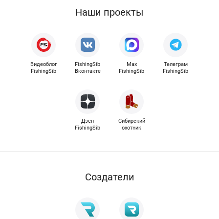
Наши проекты
Видеоблог
FishingSib
Max
Телеграм
FishingSib
Вконтакте
FishingSib
FishingSib
Дзен
Сибирский
FishingSib
охотник
Cоздатели