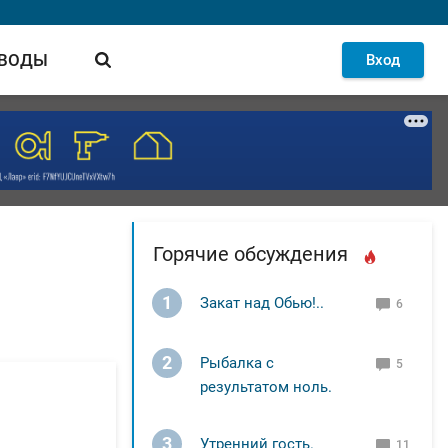
 ВОДЫ
Вход
Горячие обсуждения
1
Закат над Обью!..
6
2
Рыбалка с
5
результатом ноль.
3
Утренний гость.
11