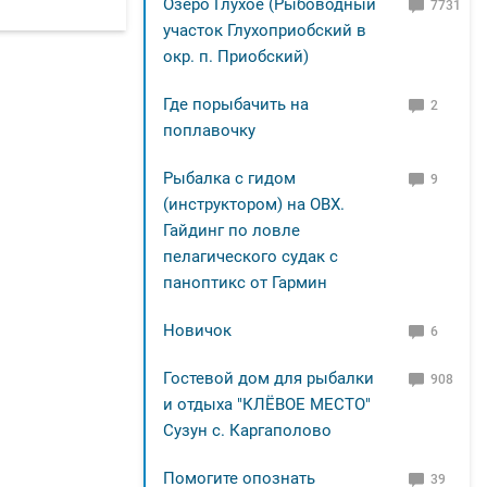
Озеро Глухое (Рыбоводный
7731
участок Глухоприобский в
окр. п. Приобский)
Где порыбачить на
2
поплавочку
Рыбалка с гидом
9
(инструктором) на ОВХ.
Гайдинг по ловле
пелагического судак с
паноптикс от Гармин
Новичок
6
Гостевой дом для рыбалки
908
и отдыха "КЛЁВОЕ МЕСТО"
Сузун с. Каргаполово
Помогите опознать
39