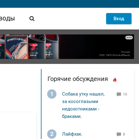
 ВОДЫ
Вход
Горячие обсуждения
1
Собака утку нашел,
16
за косоглазыми
недохотниками -
браками.
2
Лайфхак.
8