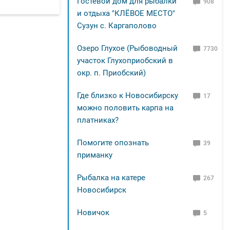
Гостевой дом для рыбалки
908
и отдыха "КЛЁВОЕ МЕСТО"
Сузун с. Каргаполово
Озеро Глухое (Рыбоводный
7730
участок Глухоприобский в
окр. п. Приобский)
Где близко к Новосибирску
17
можно половить карпа на
платниках?
Помогите опознать
39
приманку
Рыбалка на катере
267
Новосибирск
Новичок
5