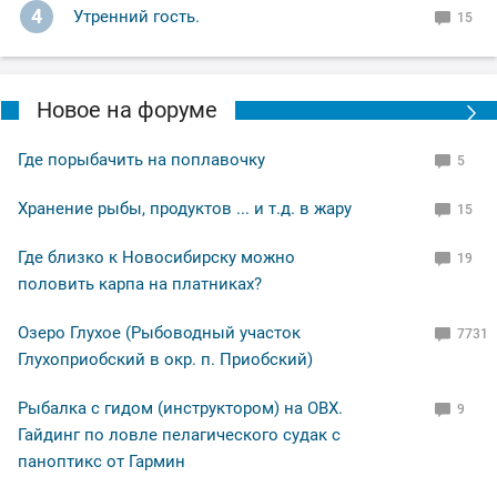
4
Утренний гость.
15
Новое на форуме
Где порыбачить на поплавочку
5
Хранение рыбы, продуктов ... и т.д. в жару
15
Где близко к Новосибирску можно
19
половить карпа на платниках?
Озеро Глухое (Рыбоводный участок
7731
Глухоприобский в окр. п. Приобский)
Рыбалка с гидом (инструктором) на ОВХ.
9
Гайдинг по ловле пелагического судак с
паноптикс от Гармин