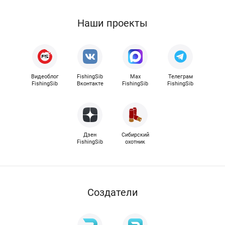
Наши проекты
Видеоблог
FishingSib
Max
Телеграм
FishingSib
Вконтакте
FishingSib
FishingSib
Дзен
Сибирский
FishingSib
охотник
Cоздатели