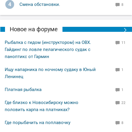
4
Смена обстановки.
8
Новое на форуме
Рыбалка с гидом (инструктором) на ОВХ.
11
Гайдинг по ловле пелагического судак с
паноптикс от Гармин
Ищу напарника по ночному судаку в Юный
1
Ленинец
Платная рыбалка
1
Где близко к Новосибирску можно
22
половить карпа на платниках?
Где порыбачить на поплавочку
8