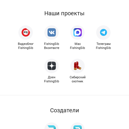
Наши проекты
Видеоблог
FishingSib
Max
Телеграм
FishingSib
Вконтакте
FishingSib
FishingSib
Дзен
Сибирский
FishingSib
охотник
Cоздатели