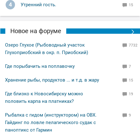
4
Утренний гость.
15
Новое на форуме
Озеро Глухое (Рыбоводный участок
7732
Глухоприобский в окр. п. Приобский)
Где порыбачить на поплавочку
7
Хранение рыбы, продуктов ... и т.д. в жару
15
Где близко к Новосибирску можно
19
половить карпа на платниках?
Рыбалка с гидом (инструктором) на ОВХ.
9
Гайдинг по ловле пелагического судак с
паноптикс от Гармин