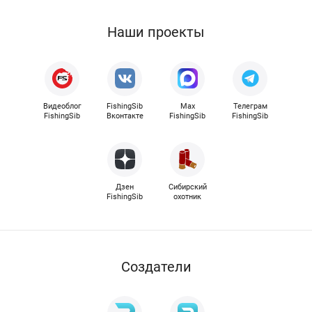
Наши проекты
Видеоблог
FishingSib
Max
Телеграм
FishingSib
Вконтакте
FishingSib
FishingSib
Дзен
Сибирский
FishingSib
охотник
Cоздатели