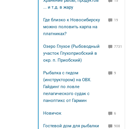
Хранение рыбы, продуктов
15
... и т.д. в жару
Где близко к Новосибирску
19
можно половить карпа на
платниках?
Озеро Глухое (Рыбоводный
7731
участок Глухоприобский в
окр. п. Приобский)
Рыбалка с гидом
9
(инструктором) на ОВХ.
Гайдинг по ловле
пелагического судак с
паноптикс от Гармин
Новичок
6
Гостевой дом для рыбалки
908