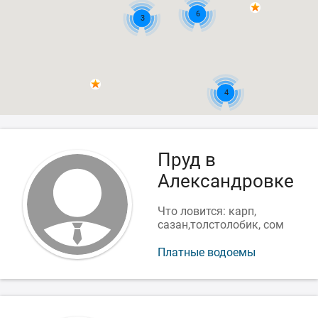
6
3
4
Пруд в
Александровке
Что ловится: карп,
сазан,толстолобик, сом
Платные водоемы