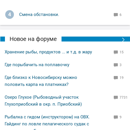
4
Смена обстановки.
6
Новое на форуме
Хранение рыбы, продуктов ... и т.д. в жару
15
Где порыбачить на поплавочку
3
Где близко к Новосибирску можно
19
половить карпа на платниках?
Озеро Глухое (Рыбоводный участок
7731
Глухоприобский в окр. п. Приобский)
Рыбалка с гидом (инструктором) на ОВХ.
9
Гайдинг по ловле пелагического судак с