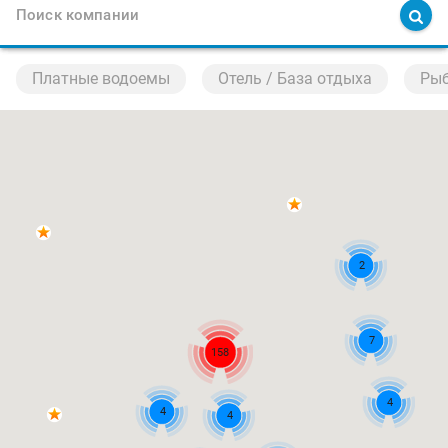
Поиск компании
Платные водоемы
Отель / База отдыха
Рыб
2
7
158
4
4
4