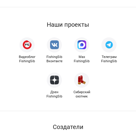
Наши проекты
Видеоблог
FishingSib
Max
Телеграм
FishingSib
Вконтакте
FishingSib
FishingSib
Дзен
Сибирский
FishingSib
охотник
Cоздатели