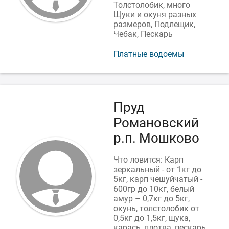
Толстолобик, много
Щуки и окуня разных
размеров, Подлещик,
Чебак, Пескарь
Платные водоемы
Пруд
Романовский
р.п. Мошково
Что ловится: Карп
зеркальный - от 1кг до
5кг, карп чешуйчатый -
600гр до 10кг, белый
амур – 0,7кг до 5кг,
окунь, толстолобик от
0,5кг до 1,5кг, щука,
карась, плотва, пескарь.