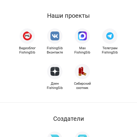
Наши проекты
Видеоблог
FishingSib
Max
Телеграм
FishingSib
Вконтакте
FishingSib
FishingSib
Дзен
Сибирский
FishingSib
охотник
Cоздатели