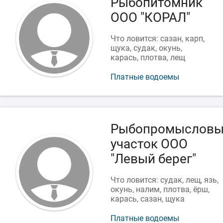
Рыбопитомник
ООО "КОРАЛ"
Что ловится: сазан, карп,
щука, судак, окунь,
карась, плотва, лещ
Платные водоемы
Рыбопромыслов
участок ООО
"Левый берег"
Что ловится: судак, лещ, язь,
окунь, налим, плотва, ёрш,
карась, сазан, щука
Платные водоемы