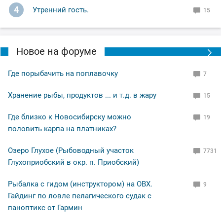
4
Утренний гость.
15
Новое на форуме
Где порыбачить на поплавочку
7
Хранение рыбы, продуктов ... и т.д. в жару
15
Где близко к Новосибирску можно
19
половить карпа на платниках?
Озеро Глухое (Рыбоводный участок
7731
Глухоприобский в окр. п. Приобский)
Рыбалка с гидом (инструктором) на ОВХ.
9
Гайдинг по ловле пелагического судак с
паноптикс от Гармин