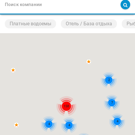
Поиск компании
Платные водоемы
Отель / База отдыха
Рыб
2
7
158
4
4
4