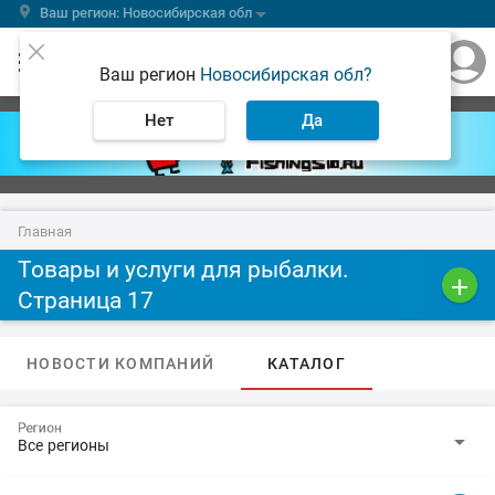
Ваш регион: Новосибирская обл
Ваш регион
Новосибирская обл?
Нет
Да
Главная
Товары и услуги для рыбалки.
Страница 17
НОВОСТИ КОМПАНИЙ
КАТАЛОГ
Регион
arrow_drop_down