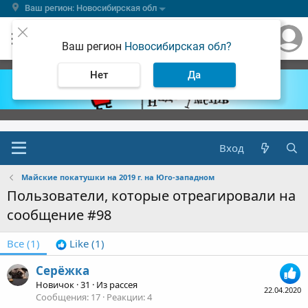
Ваш регион: Новосибирская обл
Ваш регион
Новосибирская обл?
Нет
Да
Вход
Майские покатушки на 2019 г. на Юго-западном
Пользователи, которые отреагировали на
сообщение #98
Все
(1)
Like
(1)
Серёжка
Новичок
·
31
·
Из
рассея
22.04.2020
Сообщения
17
Реакции
4