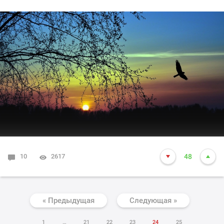
10
2617
48
« Предыдущая
Следующая »
1
…
21
22
23
24
25