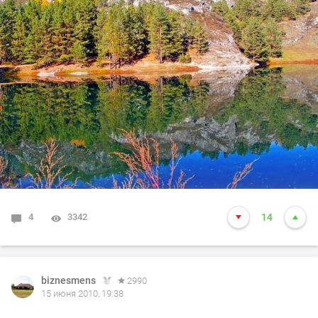
4
3342
14
biznesmens
2990
15 июня 2010, 19:38