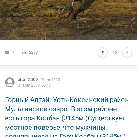
7
2288
12
altai-2009
1238
31 мая 2010, 00:40
Горный Алтай. Усть-Коксинский район.
Мультинское озеро. В этом районе
есть гора Колбан (3145м.)Существует
местное поверье, что мужчины,
поднявшиеся на Гору Колбан (3145м.),