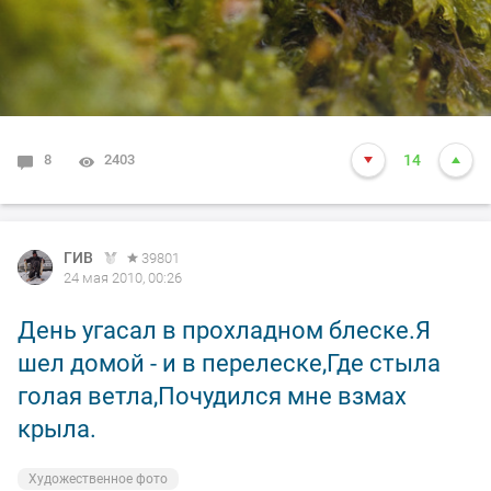
8
2403
14
ГИВ
39801
24 мая 2010, 00:26
День угасал в прохладном блеске.Я
шел домой - и в перелеске,Где стыла
голая ветла,Почудился мне взмах
крыла.
Художественное фото