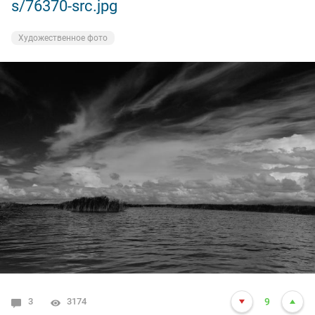
s/76370-src.jpg
Художественное фото
3
3174
9