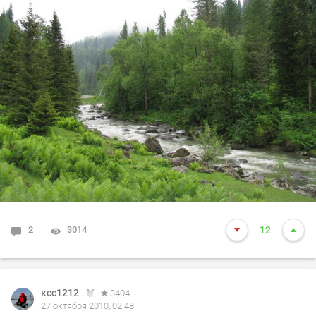
2
3014
12
ксс1212
3404
27 октября 2010, 02:48