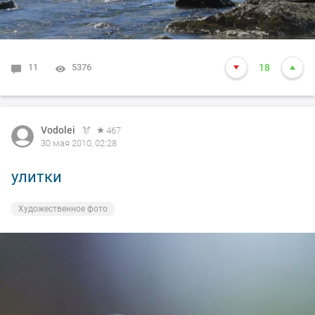
11
5376
18
Vodolei
467
30 мая 2010, 02:28
улитки
Художественное фото