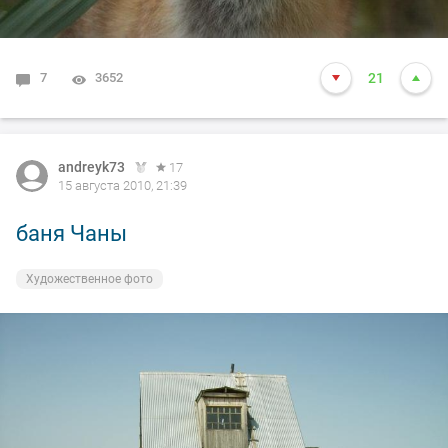
7
3652
21
andreyk73
17
15 августа 2010, 21:39
баня Чаны
Художественное фото