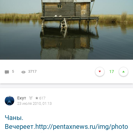
5
3717
17
Екут
617
23 июля 2010, 01:13
Чаны.
Вечереет.http://pentaxnews.ru/img/photo