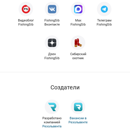
Видеоблог
FishingSib
Max
Телеграм
FishingSib
Вконтакте
FishingSib
FishingSib
Дзен
Сибирский
FishingSib
охотник
Cоздатели
Разработано
Вакансии в
компанией
Резольвенте
Резольвента