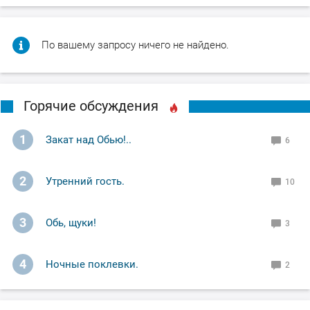
По вашему запросу ничего не найдено.
Горячие обсуждения
1
Закат над Обью!..
6
2
Утренний гость.
10
3
Обь, щуки!
3
4
Ночные поклевки.
2