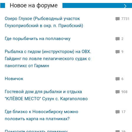
Новое на форуме
Озеро Глухое (Рыбоводный участок
7731
Глухоприобский в окр. п. Приобский)
Где порыбачить на поплавочку
2
Рыбалка с гидом (инструктором) на ОВХ.
9
Гайдинг по ловле пелагического судак с
паноптикс от Гармин
Новичок
6
Гостевой дом для рыбалки и отдыха
908
"КЛЁВОЕ МЕСТО" Сузун с. Каргаполово
Где близко к Новосибирску можно
17
половить карпа на платниках?
Помогите опознать приманку