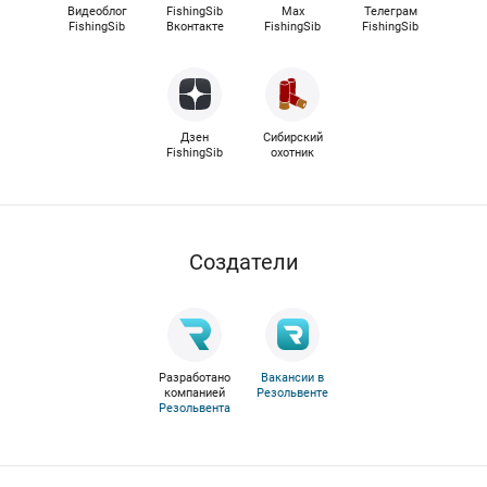
Видеоблог
FishingSib
Max
Телеграм
FishingSib
Вконтакте
FishingSib
FishingSib
Дзен
Сибирский
FishingSib
охотник
Cоздатели
Разработано
Вакансии в
компанией
Резольвенте
Резольвента