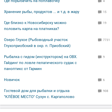
Где порыбачить на поплавочку
4
Хранение рыбы, продуктов ... и т.д. в жару
15
Где близко к Новосибирску можно
19
половить карпа на платниках?
Озеро Глухое (Рыбоводный участок
7731
Глухоприобский в окр. п. Приобский)
Рыбалка с гидом (инструктором) на ОВХ.
9
Гайдинг по ловле пелагического судак с
паноптикс от Гармин
Новичок
6
Гостевой дом для рыбалки и отдыха
908
"КЛЁВОЕ МЕСТО" Сузун с. Каргаполово