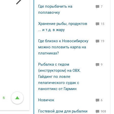
Где порыбачить на
7
поплавочку
Хранение рыбы, продуктов
15
... и т.д. в жару
Где близко к Новосибирску
19
можно половить карпа на
платниках?
Рыбалка с гидом
9
(инструктором) на ОВХ.
Гайдинг по ловле
пелагического судак с
паноптикс от Гармин
6
Новичок
6
Гостевой дом для рыбалки
908