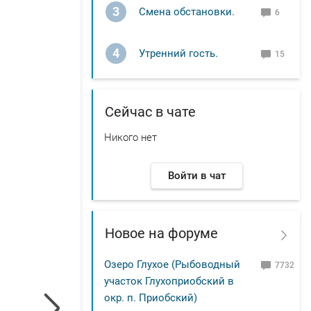
3
Смена обстановки.
6
4
Утренний гость.
15
Сейчас в чате
Никого нет
Войти в чат
Новое на форуме
Озеро Глухое (Рыбоводный
7732
участок Глухоприобский в
окр. п. Приобский)