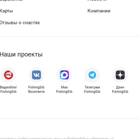
Карты
Компании
Отзывы о снастях
Наши проекты
Видеоблог
FishingSib
Max
Телеграм
Дзен
FishingSib
Вконтакте
FishingSib
FishingSib
FishingSib
u
иалов с сайта активная ссылка на FishingSib.ru обязательна.