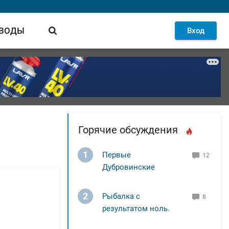
 ВОДЫ
Вход
Горячие обсуждения
1
Первые
12
Дубровинские
2
Рыбалка с
8
результатом ноль.