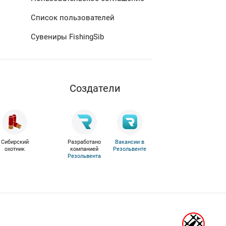
Список пользователей
Сувениры FishingSib
Cоздатели
Сибирский
Разработано
Вакансии в
охотник
компанией
Резольвенте
Резольвента