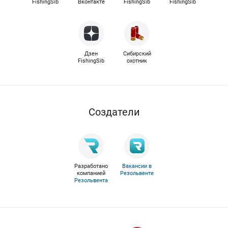
FishingSib
Вконтакте
FishingSib
FishingSib
Дзен
Сибирский
FishingSib
охотник
Cоздатели
Разработано
Вакансии в
компанией
Резольвенте
Резольвента