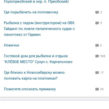
Глухоприобский в окр. п. Приобский)
Где порыбачить на поплавочку
2
Рыбалка с гидом (инструктором) на ОВХ.
9
Гайдинг по ловле пелагического судак с
паноптикс от Гармин
Новичок
6
Гостевой дом для рыбалки и отдыха
908
"КЛЁВОЕ МЕСТО" Сузун с. Каргаполово
Где близко к Новосибирску можно
17
половить карпа на платниках?
Помогите опознать приманку
39