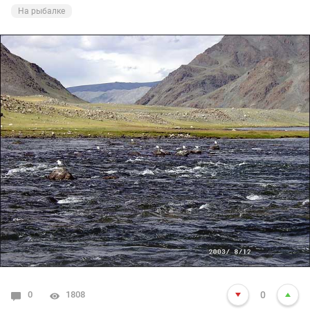
На рыбалке
0
1808
0