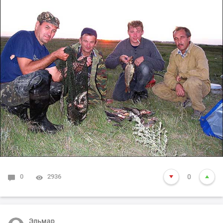
0
2936
0
Эльмар