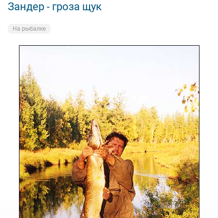
Зандер - гроза щук
На рыбалке