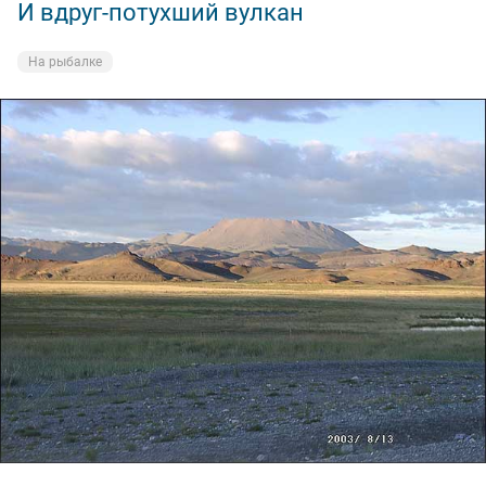
И вдруг-потухший вулкан
На рыбалке