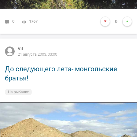
0
1767
0
Vit
21 августа 2003, 03:00
До следующего лета- монгольские
братья!
На рыбалке