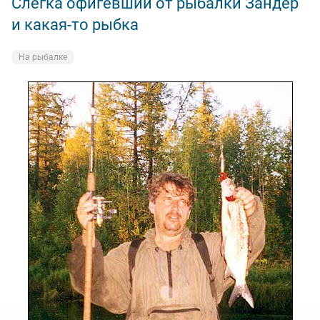
Слегка офигевший от рыбалки Зандер
и какая-то рыбка
На рыбалке