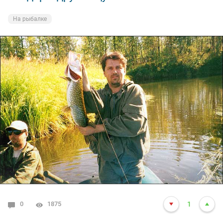
На рыбалке
0
1875
1