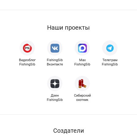
Наши проекты
Видеоблог
FishingSib
Max
Телеграм
FishingSib
Вконтакте
FishingSib
FishingSib
Дзен
Сибирский
FishingSib
охотник
Cоздатели