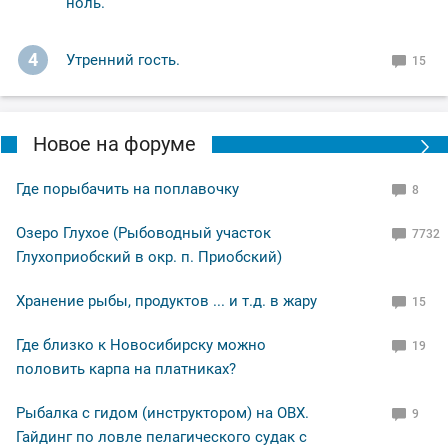
ноль.
4
Утренний гость.
15
Новое на форуме
Где порыбачить на поплавочку
8
Озеро Глухое (Рыбоводный участок
7732
Глухоприобский в окр. п. Приобский)
Хранение рыбы, продуктов ... и т.д. в жару
15
Где близко к Новосибирску можно
19
половить карпа на платниках?
Рыбалка с гидом (инструктором) на ОВХ.
9
Гайдинг по ловле пелагического судак с