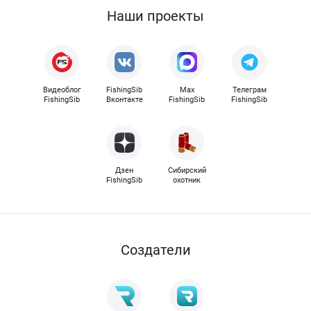
Наши проекты
Видеоблог
FishingSib
Max
Телеграм
FishingSib
Вконтакте
FishingSib
FishingSib
Дзен
Сибирский
FishingSib
охотник
Cоздатели