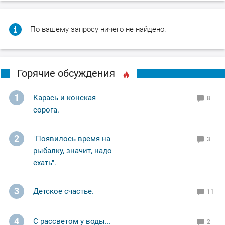
По вашему запросу ничего не найдено.
Горячие обсуждения
1
Карась и конская
8
сорога.
2
"Появилось время на
3
рыбалку, значит, надо
ехать".
3
Детское счастье.
11
4
С рассветом у воды...
2