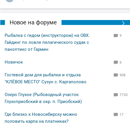
Новое на форуме
Рыбалка с гидом (инструктором) на ОВХ.
9
Гайдинг по ловле пелагического судак с
паноптикс от Гармин
Новичок
6
Гостевой дом для рыбалки и отдыха
908
"КЛЁВОЕ МЕСТО" Сузун с. Каргаполово
Озеро Глухое (Рыбоводный участок
7730
Глухоприобский в окр. п. Приобский)
Где близко к Новосибирску можно
17
половить карпа на платниках?