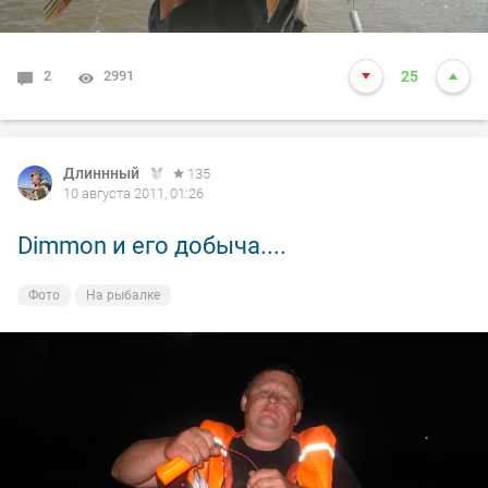
2
2991
25
Длиннный
135
10 августа 2011, 01:26
Dimmon и его добыча....
Фото
На рыбалке