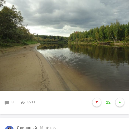
3
3211
22
Длиннный
135