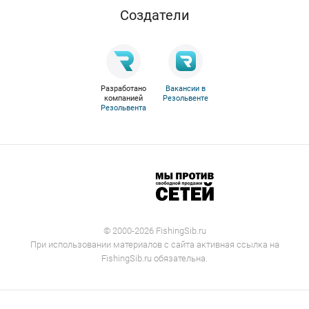
Cоздатели
Разработано
Вакансии в
компанией
Резольвенте
Резольвента
© 2000-2026 FishingSib.ru
При использовании материалов с сайта активная ссылка на
FishingSib.ru обязательна.