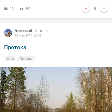
10
1614
0
Длиннный
135
16 мая 2011, 21:43
Протока
Фото
Природа