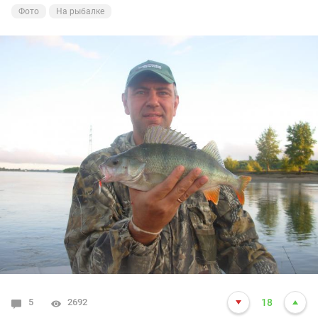
Фото
На рыбалке
5
2692
18