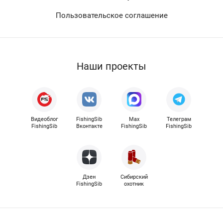
Пользовательское соглашение
Наши проекты
Видеоблог
FishingSib
Max
Телеграм
FishingSib
Вконтакте
FishingSib
FishingSib
Дзен
Сибирский
FishingSib
охотник