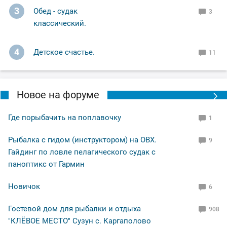
3
Обед - судак
3
классический.
4
Детское счастье.
11
Новое на форуме
Где порыбачить на поплавочку
1
Рыбалка с гидом (инструктором) на ОВХ.
9
Гайдинг по ловле пелагического судак с
паноптикс от Гармин
Новичок
6
Гостевой дом для рыбалки и отдыха
908
"КЛЁВОЕ МЕСТО" Сузун с. Каргаполово