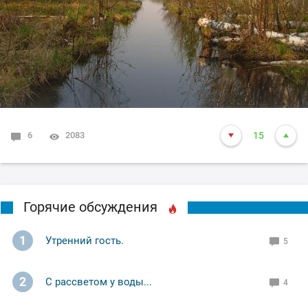
6
2083
15
Горячие обсуждения
1
Утренний гость.
5
2
С рассветом у воды...
4