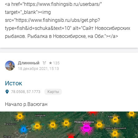
<a href="https://www.fishingsib.ru/userbars/"
target="_blank"><img
src="https://www.fishingsib.ru/ubs/get.php?
type=fish&id=schuka&text=10" alt="Сайт Новосибирских
рыбаков. Рыбалка в Новосибирске, на Оби."></a>
Длиннный
135
18 декабря 2021, 15:13
Исток
78.0508, 57.1773
Карты
Начало р.Васюган