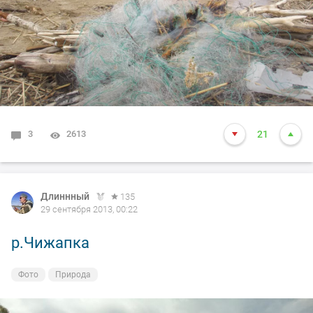
3
2613
21
Длиннный
135
29 сентября 2013, 00:22
р.Чижапка
Фото
Природа