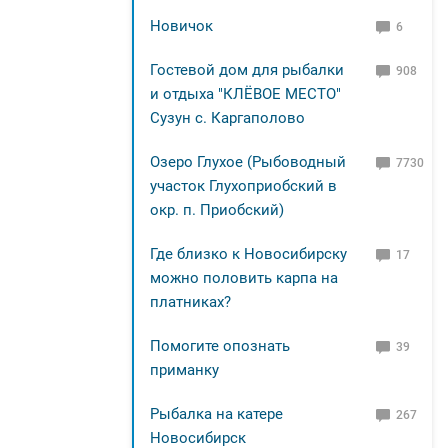
Новичок
6
Гостевой дом для рыбалки
908
и отдыха "КЛЁВОЕ МЕСТО"
Сузун с. Каргаполово
Озеро Глухое (Рыбоводный
7730
участок Глухоприобский в
окр. п. Приобский)
Где близко к Новосибирску
17
можно половить карпа на
платниках?
Помогите опознать
39
приманку
Рыбалка на катере
267
Новосибирск