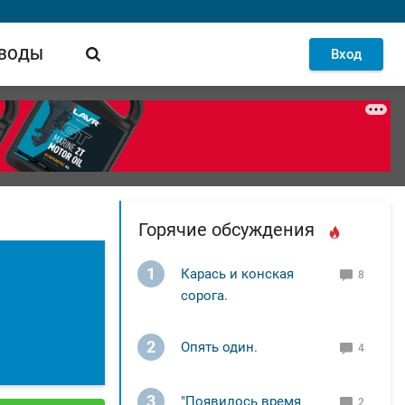
 ВОДЫ
Вход
Горячие обсуждения
1
Карась и конская
8
сорога.
2
Опять один.
4
3
"Появилось время
2