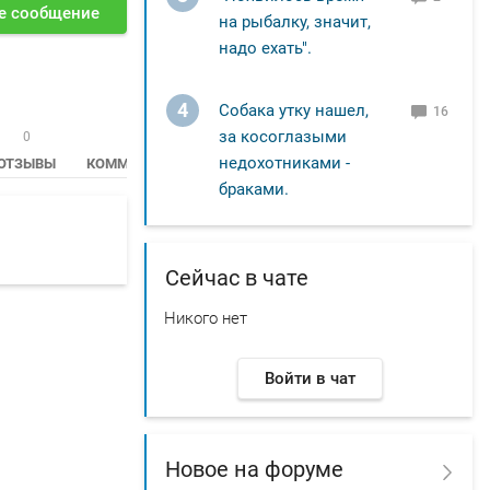
е сообщение
на рыбалку, значит,
надо ехать".
4
Собака утку нашел,
16
за косоглазыми
0
245
недохотниками -
ОТЗЫВЫ
КОММЕНТАРИИ
браками.
Сейчас в чате
Никого нет
Войти в чат
Новое на форуме