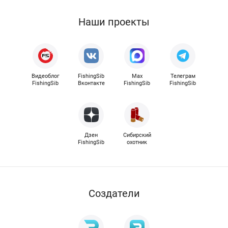
Наши проекты
Видеоблог
FishingSib
Max
Телеграм
FishingSib
Вконтакте
FishingSib
FishingSib
Дзен
Сибирский
FishingSib
охотник
Cоздатели