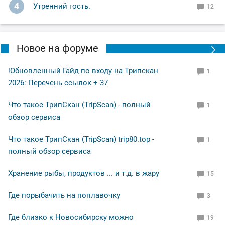
4
Утренний гость.
12
Новое на форуме
!Обновленный Гайд по входу на Трипскан
1
2026: Перечень ссылок + 37
Что такое ТрипСкан (TripScan) - полный
1
обзор сервиса
Что такое ТрипСкан (TripScan) trip80.top -
1
полный обзор сервиса
Хранение рыбы, продуктов ... и т.д. в жару
15
Где порыбачить на поплавочку
3
Где близко к Новосибирску можно
19