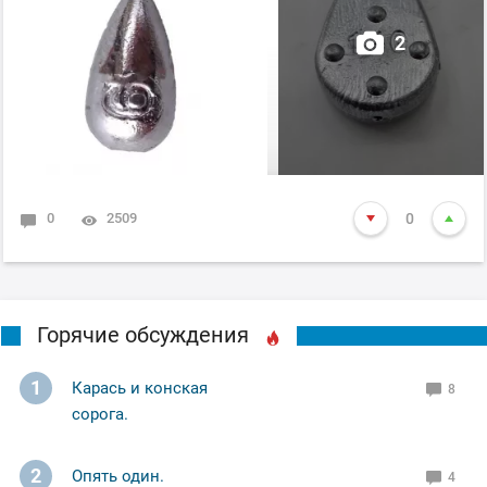
2
0
2509
0
Горячие обсуждения
1
Карась и конская
8
сорога.
2
Опять один.
4