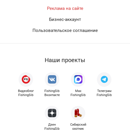
Реклама на сайте
Бизнес-аккаунт
Пользовательское соглашение
Наши проекты
Видеоблог
FishingSib
Max
Телеграм
FishingSib
Вконтакте
FishingSib
FishingSib
Дзен
Сибирский
FishingSib
охотник