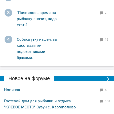
3
"Появилось время на
2
рыбалку, значит, надо
ехать".
4
Собака утку нашел, за
16
косоглазыми
недохотниками -
браками.
Новое на форуме
Новичок
6
Гостевой дом для рыбалки и отдыха
908
"КЛЁВОЕ МЕСТО" Сузун с. Каргаполово