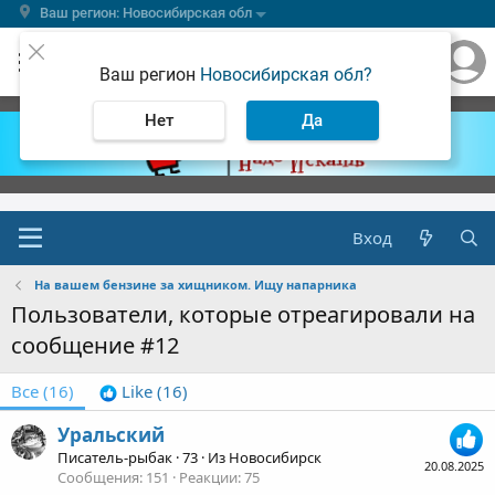
Ваш регион: Новосибирская обл
Ваш регион
Новосибирская обл?
Нет
Да
Вход
На вашем бензине за хищником. Ищу напарника
Пользователи, которые отреагировали на
сообщение #12
Все
(16)
Like
(16)
Уральский
Писатель-рыбак
·
73
·
Из
Новосибирск
20.08.2025
Сообщения
151
Реакции
75