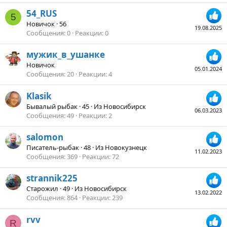
54_RUS
5
Новичок
·
56
19.08.2025
Сообщения
0
Реакции
0
мужик_в_ушанке
Новичок
05.01.2024
Сообщения
20
Реакции
4
Klasik
Бывалый рыбак
·
45
·
Из
Новосибирск
06.03.2023
Сообщения
49
Реакции
2
salomon
Писатель-рыбак
·
48
·
Из
Новокузнецк
11.02.2023
Сообщения
369
Реакции
72
strannik225
Старожил
·
49
·
Из
Новосибирск
13.02.2022
Сообщения
864
Реакции
239
rvv
R