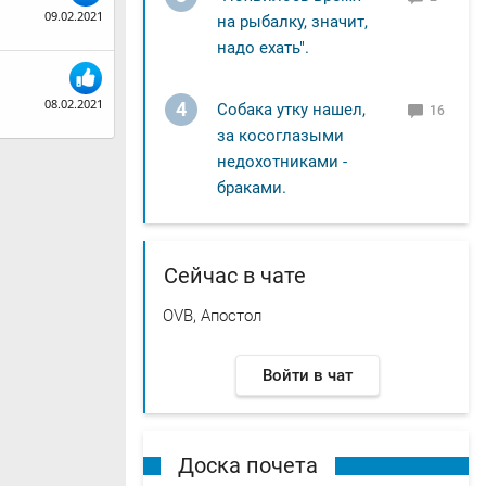
09.02.2021
на рыбалку, значит,
надо ехать".
08.02.2021
4
Собака утку нашел,
16
за косоглазыми
недохотниками -
браками.
Сейчас в чате
OVB, Апостол
Войти в чат
Доска почета