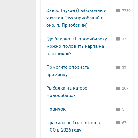
Озеро Глухое (Рыбоводный
7730
участок Глухоприобский в
окр. п. Приобский)
Где близко к Новосибирску
17
можно половить карпа на
платниках?
Помогите опознать
39
приманку
Рыбалка на катере
267
Новосибирск
Новичок
5
Правила рыболовства в
67
НСО в 2026 году