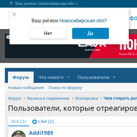
Ваш регион: Новосибирская обл
ВЕСТИ
Ф
Ваш регион
Новосибирская обл?
Нет
Да
РЕКЛАМА
Форум
Что нового
Пользователи
Новые сообщения
Поиск по форуму
Форум
Техника и снаряжение
Экипировка
Чем стирать р
Пользователи, которые отреагиро
Все
(2)
Like
(2)
Addi1989