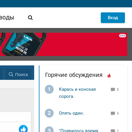
 ВОДЫ
Вход
д
Поиск
Горячие обсуждения
1
Карась и конская
8
сорога.
2
Опять один.
4
3
"Появилось время
2