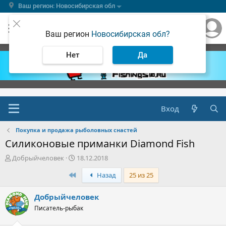
Ваш регион: Новосибирская обл
Ваш регион
Новосибирская обл?
Нет
Да
Вход
Покупка и продажа рыболовных снастей
Силиконовые приманки Diamond Fish
А
Д
Добрыйчеловек
18.12.2018
в
а
Первый
Назад
25 из 25
т
т
о
а
р
н
Добрыйчеловек
т
а
Писатель-рыбак
е
ч
м
а