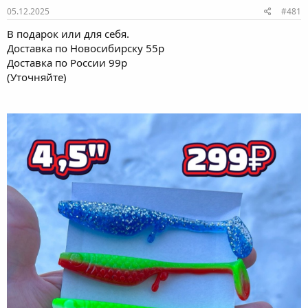
ы
л
05.12.2025
#481
а
В подарок или для себя.
Доставка по Новосибирску 55р
Доставка по России 99р
(Уточняйте)