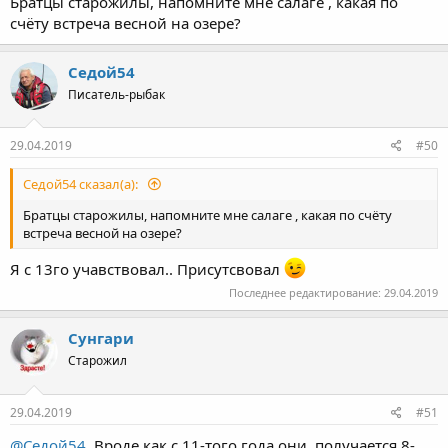
Братцы старожилы, напомните мне салаге , какая по
счёту встреча весной на озере?
Седой54
Писатель-рыбак
29.04.2019
#50
Седой54 сказал(а):
Братцы старожилы, напомните мне салаге , какая по счёту
встреча весной на озере?
Я с 13го учавствовал.. Присутсвовал
Последнее редактирование:
29.04.2019
Сунгари
Старожил
29.04.2019
#51
@Седой54
, Вроде как с 11-того года они, получается 8-