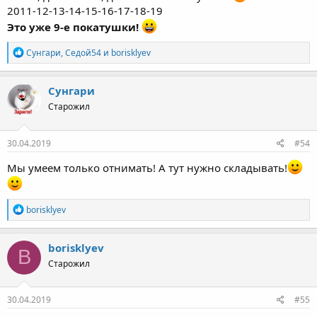
2011-12-13-14-15-16-17-18-19
Это уже 9-е покатушки!
Р
Сунгари
,
Седой54
и
borisklyev
е
а
к
Сунгари
ц
Старожил
и
и
:
30.04.2019
#54
Мы умеем только отнимать! А тут нужно складывать!
Р
borisklyev
е
а
к
borisklyev
B
ц
Старожил
и
и
:
30.04.2019
#55