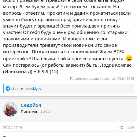
мотор. Всем будем рады! Что сможем - покажем. На
вопросы- ответим. Прокатим и дадим прокатиться (если
умеете) Смогут организаторы, организовать гонку -
значит будет и зрелище! Всех приглашаем принять
участие! От себя буду очень рад общению со "старыми"
знакомыми и новичками. И конечно-же, если
производители привезут свои новинки Это самое
интересное! Познакомиться с новинками! Ждём ВСЕХ
приезжайте! Шашлыки, чай и прочее приветствуется.
Сам постараюсь (от работы зависит) быть. Лодка Компас
(Илеткина Д) + Я 9,9 (15)
Последнее редактирование:
29.04.2019
Р
staer
и
borisklyev
е
а
к
Седой54
ц
Писатель-рыбак
и
и
:
29.04.2019
#49