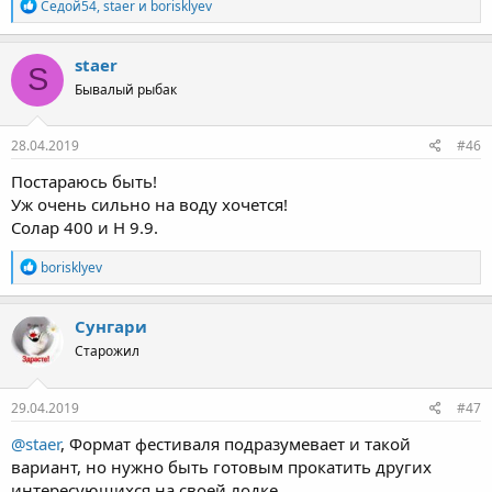
Р
Седой54
,
staer
и
borisklyev
е
а
к
staer
S
ц
Бывалый рыбак
и
и
:
28.04.2019
#46
Постараюсь быть!
Уж очень сильно на воду хочется!
Солар 400 и Н 9.9.
Р
borisklyev
е
а
к
Сунгари
ц
Старожил
и
и
:
29.04.2019
#47
@staer
, Формат фестиваля подразумевает и такой
вариант, но нужно быть готовым прокатить других
интересующихся на своей лодке.