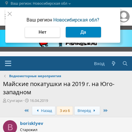
Ваш регион: Новосибирская обл
Ваш регион
Новосибирская обл?
Нет
Да
Вход
Водномоторные мероприятия
Майские покатушки на 2019 г. на Юго-
западном
А
Д
Сунгари
16.04.2019
в
а
Первый
Последняя
Назад
3 из 6
Вперёд
т
т
о
а
р
н
borisklyev
B
т
а
Старожил