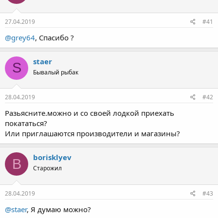
е
ч
м
а
ы
л
27.04.2019
#41
а
@grey64
, Спасибо ?
staer
S
Бывалый рыбак
28.04.2019
#42
Разьясните.можно и со своей лодкой приехать
покататься?
Или приглашаются производители и магазины?
borisklyev
B
Старожил
28.04.2019
#43
@staer
, Я думаю можно?