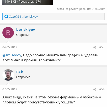
190.8 КБ · Просмотры: 674
Последнее редактирование:
04.05.2019
Р
Седой54
и
borisklyev
е
а
к
borisklyev
B
ц
Старожил
и
и
:
04.05.2019
#57
@smlsedoy
, Надо срочно менять вам график и уделать
всех Ямах и прочий японхлам???
P.Ch
Старожил
07.05.2019
#58
Александр, скажи, в этом сезоне фирменным узбекским
пловом будут присутствующих угощать?