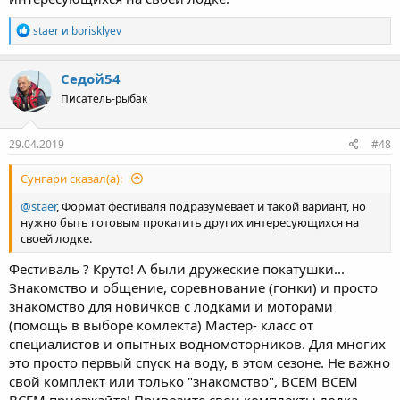
Р
staer
и
borisklyev
е
а
к
Седой54
ц
Писатель-рыбак
и
и
:
29.04.2019
#48
Сунгари сказал(а):
@staer
, Формат фестиваля подразумевает и такой вариант, но
нужно быть готовым прокатить других интересующихся на
своей лодке.
Фестиваль ? Круто! А были дружеские покатушки...
Знакомство и общение, соревнование (гонки) и просто
знакомство для новичков с лодками и моторами
(помощь в выборе комлекта) Мастер- класс от
специалистов и опытных водномоторников. Для многих
это просто первый спуск на воду, в этом сезоне. Не важно
свой комплект или только "знакомство", ВСЕМ ВСЕМ
ВСЕМ приезжайте! Привозите свои комплекты лодка-