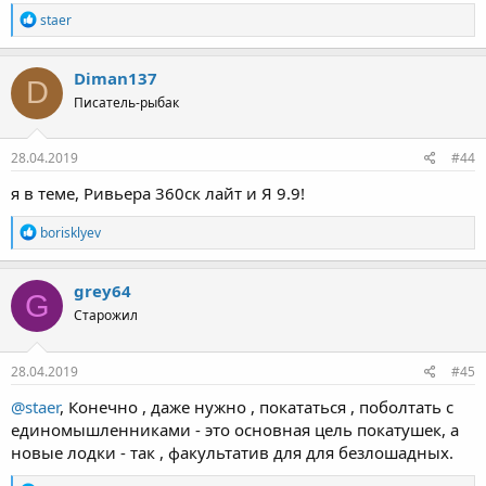
Р
staer
е
а
к
Diman137
D
ц
Писатель-рыбак
и
и
:
28.04.2019
#44
я в теме, Ривьера 360ск лайт и Я 9.9!
Р
borisklyev
е
а
к
grey64
G
ц
Старожил
и
и
:
28.04.2019
#45
@staer
, Конечно , даже нужно , покататься , поболтать с
единомышленниками - это основная цель покатушек, а
новые лодки - так , факультатив для для безлошадных.