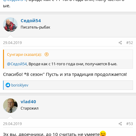
ые.
Седой54
Писатель-рыбак
29.04.2019
#52
Сунгари сказал(а):
@Седой54
, Вроде как с 11-того года они, получается 8-ые.
Спасибо! *8 сезон" Пусть и эта традиция продолжается!
Р
borisklyev
е
а
к
vlad40
ц
Старожил
и
и
:
29.04.2019
#53
Эх вы, двоечники, до 10 считать не умеете