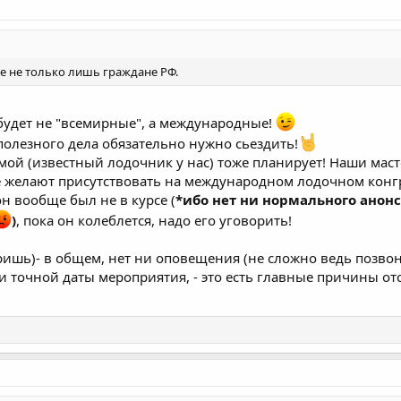
ие не только лишь граждане РФ.
 будет не "всемирные", а международные!
 полезного дела обязательно нужно сьездить!
мой (известный лодочник у нас) тоже планирует! Наши маст
е желают присутствовать на международном лодочном конгр
н вообще был не в курсе (
*ибо нет ни нормального анонс
)
, пока он колеблется, надо его уговорить!
шь)- в общем, нет ни оповещения (не сложно ведь позвон
и точной даты мероприятия, - это есть главные причины от