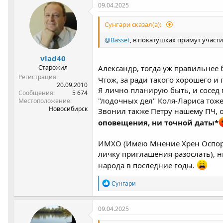
09.04.2025
Сунгари сказал(а):
@Basset
, в покатушках примут участ
vlad40
Старожил
Александр, тогда уж правильнее
Регистрация
Чтож, за ради такого хорошего и
20.09.2010
Я лично планирую быть, и сосед 
Сообщения
5 674
"лодочных дел" Коля-Лариса тож
Местоположение
Новосибирск
Звонил также Петру нашему ПЧ, о
оповещения, ни точной даты*
ИМХО (Имею Мнение Хрен Оспори
личку приглашения разослать), н
народа в последние годы.
Р
Сунгари
е
а
к
09.04.2025
ц
и