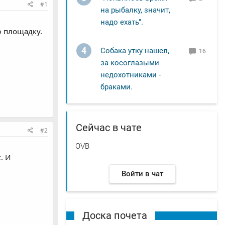
#1
на рыбалку, значит,
надо ехать".
ю площадку.
4
Собака утку нашел,
16
за косоглазыми
недохотниками -
браками.
Сейчас в чате
#2
OVB
. И
Войти в чат
Доска почета