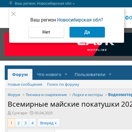
Ваш регион: Новосибирская обл
ВЕСТИ
Ф
Ваш регион
Новосибирская обл?
Нет
Да
Форум
Что нового
Пользователи
Новые сообщения
Поиск по форуму
Форум
Техника и снаряжение
Лодки и моторы
Водномото
Всемирные майские покатушки 2025
А
Д
Сунгари
05.04.2025
в
а
1
2
3
4
Вперёд
т
т
о
а