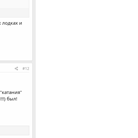
х лодках и
#12
 "катания"
!) был!