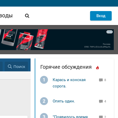
 ВОДЫ
Вход
д
Поиск
Горячие обсуждения
1
Карась и конская
8
сорога.
2
Опять один.
4
3
"Появилось время
2