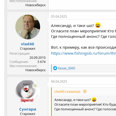
Местоположение
Новосибирск
05.04.2025
Александр, и таки шо?
Огласите план мероприятия! Кто 
Где полноценный анонс? Где гол
vlad40
Вот, к примеру, как все происход
Старожил
https://www.fishingsib.ru/forum/t
Регистрация
20.09.2010
Сообщения
5 674
Местоположение
Р
Казак_3000
Новосибирск
е
а
к
06.04.2025
ц
и
vlad40 сказал(а):
и
:
Александр, и таки шо?
Огласите план мероприятия! Кто буд
Сунгари
Где полноценный анонс? Где голосов
Старожил