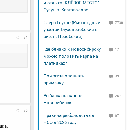
и отдыха "КЛЁВОЕ МЕСТО"
Сузун с. Каргаполово
Озеро Глухое (Рыбоводный
7730
участок Глухоприобский в
окр. п. Приобский)
#5
Где близко к Новосибирску
17
можно половить карпа на
платниках?
Помогите опознать
39
приманку
Рыбалка на катере
267
Новосибирск
#6
Правила рыболовства в
67
НСО в 2026 году
шка.