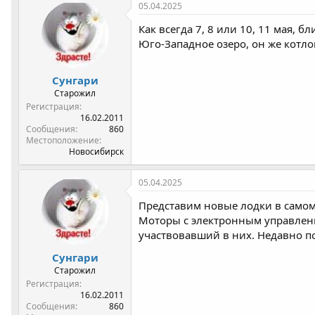
р
н
05.04.2025
т
а
Как всегда 7, 8 или 10, 11 мая, 
е
ч
м
а
Юго-Западное озеро, он же котло
ы
л
а
Сунгари
Старожил
Регистрация
16.02.2011
Сообщения
860
Местоположение
Новосибирск
05.04.2025
Представим новые лодки в самом
Моторы с электронным управлени
участвовавший в них. Недавно п
Сунгари
Старожил
Регистрация
16.02.2011
Сообщения
860