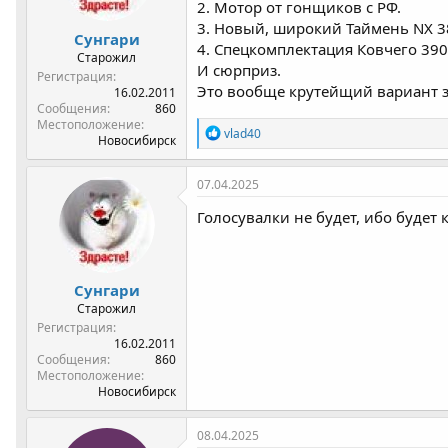
2. Мотор от гонщиков с РФ.
3. Новый, широкий Таймень NX 3
Сунгари
4. Спецкомплектация Ковчего 39
Старожил
И сюрприз.
Регистрация
Это вообще крутейщий вариант за
16.02.2011
Сообщения
860
Местоположение
Р
vlad40
Новосибирск
е
а
к
07.04.2025
ц
и
Голосувалки не будет, ибо будет к
и
:
Сунгари
Старожил
Регистрация
16.02.2011
Сообщения
860
Местоположение
Новосибирск
08.04.2025