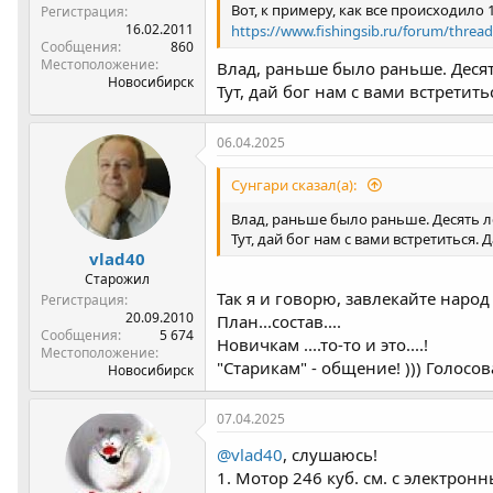
Вот, к примеру, как все происходило 
Регистрация
16.02.2011
https://www.fishingsib.ru/forum/threa
Сообщения
860
Местоположение
Влад, раньше было раньше. Десят
Новосибирск
Тут, дай бог нам с вами встретить
06.04.2025
Сунгари сказал(а):
Влад, раньше было раньше. Десять л
Тут, дай бог нам с вами встретиться. Д
vlad40
Старожил
Так я и говорю, завлекайте нар
Регистрация
20.09.2010
План...состав....
Сообщения
5 674
Новичкам ....то-то и это....!
Местоположение
"Старикам" - общение! ))) Голосо
Новосибирск
07.04.2025
@vlad40
, слушаюсь!
1. Мотор 246 куб. см. с электро