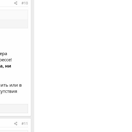
#10
ера
ессе!
а, ни
ить или в
сутствия
#11