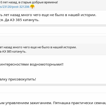
10 лет назад, в старые добрые времена!
ds/23120/post-321206
ь лет назад много чего еще не было в нашей истории.
ся. Да АЭ 385 катануть.
ет назад много чего еще не было в нашей истории.
а АЭ 385 катануть.
од интересностями водномоторными!!
валку присовокупить!
нным управлением зажиганием. Пятнашка практически семна