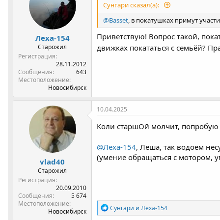
Сунгари сказал(а):
и
:
@Basset
, в покатушках примут участ
Приветствую! Вопрос такой, пока
Леха-154
Старожил
движках покататься с семьёй? Пр
Регистрация
28.11.2012
Сообщения
643
Местоположение
Новосибирск
10.04.2025
Коли старшОй молчит, попробую о
@Леха-154
, Леша, так водоем не
(умение обращаться с мотором, у
vlad40
Старожил
Регистрация
20.09.2010
Сообщения
5 674
Местоположение
Р
Сунгари
и
Леха-154
Новосибирск
е