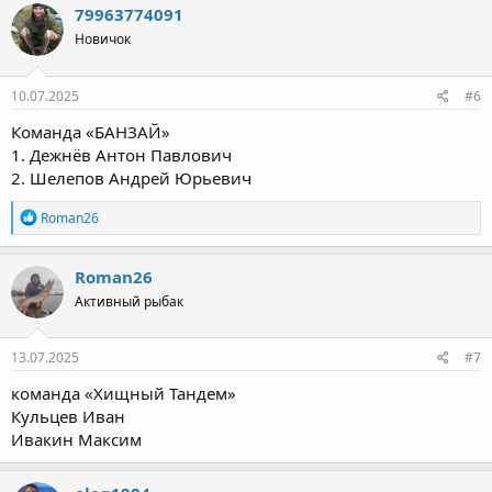
79963774091
Новичок
10.07.2025
#6
Команда «БАНЗАЙ»
1. Дежнёв Антон Павлович
2. Шелепов Андрей Юрьевич
Р
Roman26
е
а
к
Roman26
ц
Активный рыбак
и
и
:
13.07.2025
#7
команда «Хищный Тандем»
Кульцев Иван
Ивакин Максим