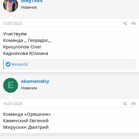
oleg1984
Новичок
13.07.2025
#8
Участвуем
Команда ,, Георадос,,
Криштопов Олег
Кадникова Юлиана
Р
Roman26
е
а
к
ekamenskiy
E
ц
Новичок
и
и
:
16.07.2025
#9
Команда «Орешник»
Каменский Евгений
Мирускин Дмитрий