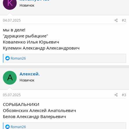
K
Новичок
04.07.2025
#2
мы в деле!
"дурацкие рыбацкие"
Коваленко Илья Юрьевич
Кулемин Александр Александрович
Р
Roman26
е
а
к
Алексей.
А
ц
Новичок
и
и
:
05.07.2025
#3
СОРЫБАЛЬНИКИ
Обозянских Алексей Анатольевич
Белов Александр Валерьевич
Р
Roman26