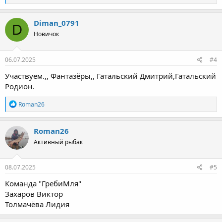
е
а
к
Diman_0791
D
ц
Новичок
и
и
:
06.07.2025
#4
Участвуем.,, Фантазёры,, Гатальский Дмитрий,Гатальский
Родион.
Р
Roman26
е
а
к
Roman26
ц
Активный рыбак
и
и
:
08.07.2025
#5
Команда "ГребиМля"
Захаров Виктор
Толмачёва Лидия