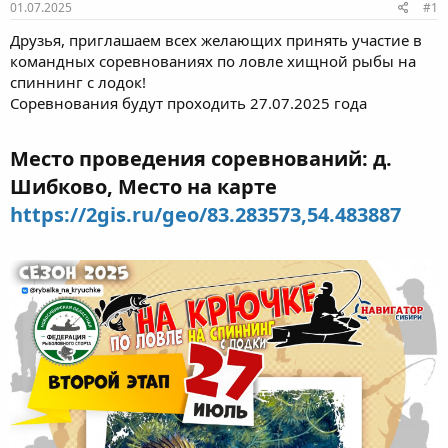
е
ч
01.07.2025
#1
м
а
ы
л
Друзья, приглашаем всех желающих принять участие в
а
командных соревнованиях по ловле хищной рыбы на
спиннинг с лодок!
Соревнования будут проходить 27.07.2025 года
Место проведения соревнований: д.
Шибково, Место на карте
https://2gis.ru/geo/83.283573,54.483887