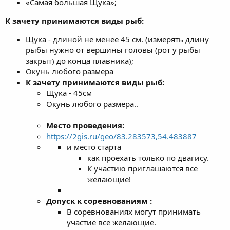
«Самая большая Щука»;
К зачету принимаются виды рыб:
Щука - длиной не менее 45 см. (измерять длину
рыбы нужно от вершины головы (рот у рыбы
закрыт) до конца плавника);
Окунь любого размера
К зачету принимаются виды рыб:
Щука - 45см
Окунь любого размера..
Место проведения:
https://2gis.ru/geo/83.283573,54.483887
и место старта
как проехать только по двагису.
К участию приглашаются все
желающие!
Допуск к соревнованиям :
В соревнованиях могут принимать
участие все желающие.