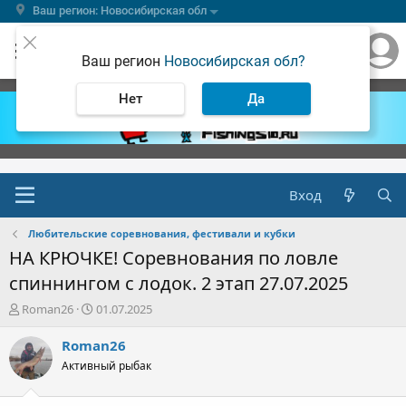
Ваш регион: Новосибирская обл
Ваш регион
Новосибирская обл?
Нет
Да
Вход
Любительские соревнования, фестивали и кубки
НА КРЮЧКЕ! Соревнования по ловле
спиннингом с лодок. 2 этап 27.07.2025
А
Д
Roman26
01.07.2025
в
а
т
т
Roman26
о
а
Активный рыбак
р
н
т
а