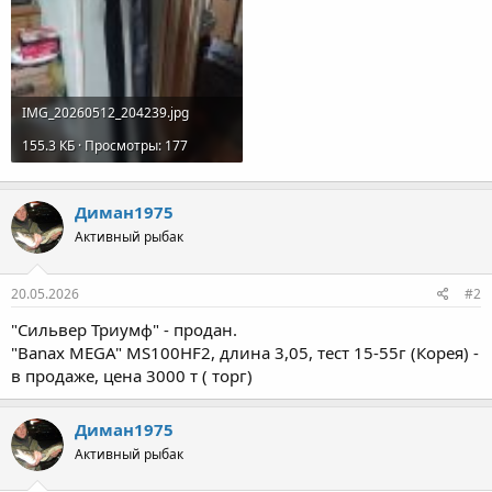
IMG_20260512_204239.jpg
155.3 КБ · Просмотры: 177
Диман1975
Активный рыбак
20.05.2026
#2
"Сильвер Триумф" - продан.
"Banax MEGA" MS100HF2, длина 3,05, тест 15-55г (Корея) -
в продаже, цена 3000 т ( торг)
Диман1975
Активный рыбак