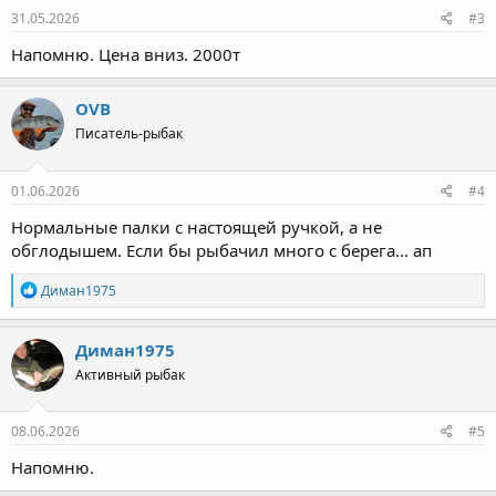
31.05.2026
#3
Напомню. Цена вниз. 2000т
OVB
Писатель-рыбак
01.06.2026
#4
Нормальные палки с настоящей ручкой, а не
обглодышем. Если бы рыбачил много с берега... ап
Р
Диман1975
е
а
к
Диман1975
ц
Активный рыбак
и
и
:
08.06.2026
#5
Напомню.