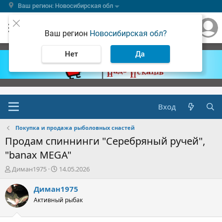
Ваш регион: Новосибирская обл
Ваш регион
Новосибирская обл?
Нет
Да
Вход
Покупка и продажа рыболовных снастей
Продам спиннинги "Серебряный ручей",
"banax MEGA"
А
Д
Диман1975
14.05.2026
в
а
т
т
Диман1975
о
а
Активный рыбак
р
н
т
а