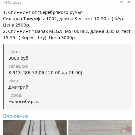
е
ч
14.05.2026
#1
м
а
ы
л
1. Спиннинг от "Серебряного ручья"
а
Сильвер Триумф -z 1002, длина 3 м, тест 10-50 г. ( б/у).
Цена 2500р.
2. Спиннинг " Banax MEGA" MS100HF2, длина 3,05 м, тест
15-55г ( Корея , б/у). Цена 3000р.
Цена
3000 руб.
Телефон
8-913-486-72-06 ( 20-00 до 21-00)
Имя
Дмитрий
Город
Новосибирск.
Вложения