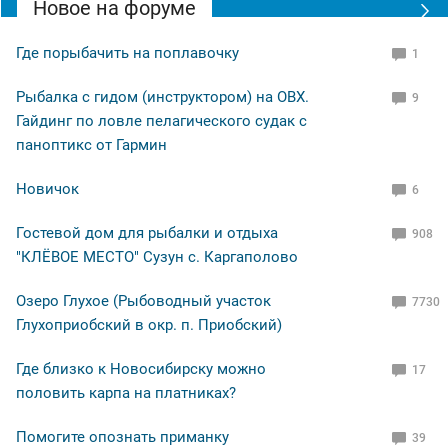
Новое на форуме
Где порыбачить на поплавочку
1
Рыбалка с гидом (инструктором) на ОВХ.
9
Гайдинг по ловле пелагического судак с
паноптикс от Гармин
Новичок
6
Гостевой дом для рыбалки и отдыха
908
"КЛЁВОЕ МЕСТО" Сузун с. Каргаполово
Озеро Глухое (Рыбоводный участок
7730
Глухоприобский в окр. п. Приобский)
Где близко к Новосибирску можно
17
половить карпа на платниках?
Помогите опознать приманку
39