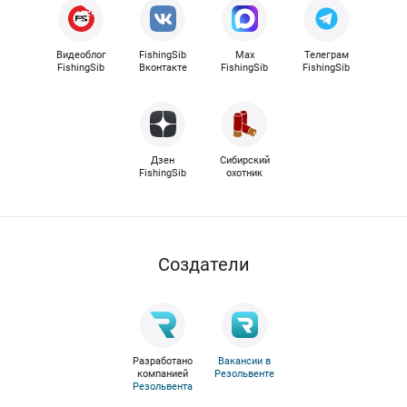
Видеоблог
FishingSib
Max
Телеграм
FishingSib
Вконтакте
FishingSib
FishingSib
Дзен
Сибирский
FishingSib
охотник
Cоздатели
Разработано
Вакансии в
компанией
Резольвенте
Резольвента