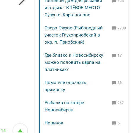
Гостевой дом для рыбалки
908
и отдыха "КЛЁВОЕ МЕСТО"
Сузун с. Каргаполово
Озеро Глухое (Рыбоводный
7730
участок Глухоприобский в
окр. п. Приобский)
Где близко к Новосибирску
17
можно половить карпа на
платниках?
Помогите опознать
39
приманку
Рыбалка на катере
267
Новосибирск
Новичок
5
14