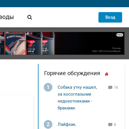
 ВОДЫ
Вход
Горячие обсуждения
1
Собака утку нашел,
16
за косоглазыми
недохотниками -
браками.
2
Лайфхак.
8