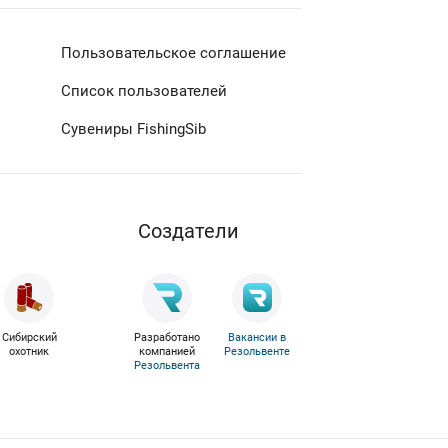
Пользовательское соглашение
Список пользователей
Сувениры FishingSib
Cоздатели
Сибирский
Разработано
Вакансии в
охотник
компанией
Резольвенте
Резольвента