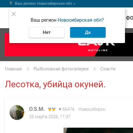
Ваш регион: Новосибирская обл
ВЕСТИ
Ф
Ваш регион
Новосибирская обл?
Нет
Да
Главная
Рыболовная фотогалерея
Снасти
Лесотка, убийца окуней.
O.S.M.
66474
Новосибирск
26 марта 2026, 11:37