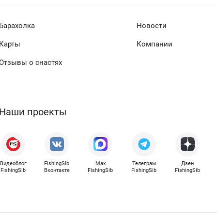
Барахолка
Новости
Карты
Компании
Отзывы о снастях
Наши проекты
Видеоблог
FishingSib
Max
Телеграм
Дзен
FishingSib
Вконтакте
FishingSib
FishingSib
FishingSib