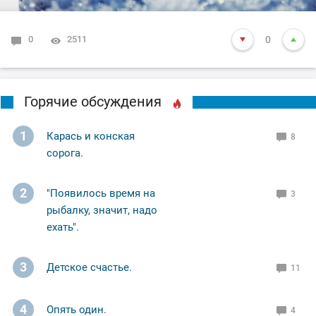
#Багет
#vovabeer
0
2511
0
Горячие обсуждения
1
Карась и конская
8
сорога.
2
"Появилось время на
3
рыбалку, значит, надо
ехать".
3
Детское счастье.
11
4
Опять один.
4