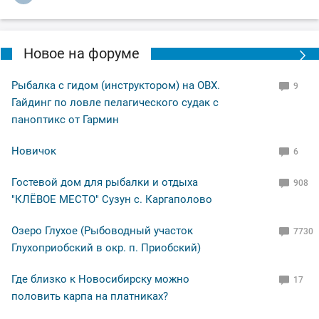
Новое на форуме
Рыбалка с гидом (инструктором) на ОВХ.
9
Гайдинг по ловле пелагического судак с
паноптикс от Гармин
Новичок
6
Гостевой дом для рыбалки и отдыха
908
"КЛЁВОЕ МЕСТО" Сузун с. Каргаполово
Озеро Глухое (Рыбоводный участок
7730
Глухоприобский в окр. п. Приобский)
Где близко к Новосибирску можно
17
половить карпа на платниках?