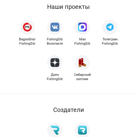
Наши проекты
Видеоблог
FishingSib
Max
Телеграм
FishingSib
Вконтакте
FishingSib
FishingSib
Дзен
Сибирский
FishingSib
охотник
Cоздатели