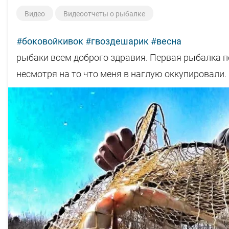
пройтись пришлось сегодня около 12км за день...
Видео
Видеоотчеты о рыбалке
кажется, это ещё не закрытие сезона!
#боковойкивок
#гвоздешарик
#весна
Кстати, полезная информация! ? Сегодня рыба бы
рыбаки всем доброго здравия. Первая рыбалка по
экспериментов с мормышками и лесками. Лучше 
несмотря на то что меня в наглую оккупировали.
леске 0,10. На такой снасти получалось очень п
Всем НХНЧ!
#Рыбалка
#Мормышка
#Зимняя_рыбалка
#При