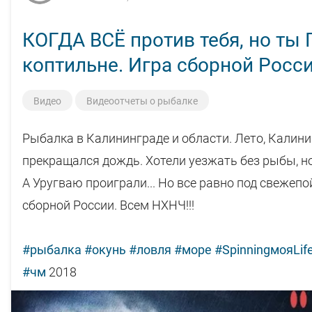
КОГДА ВСЁ против тебя, но т
коптильне. Игра сборной Росси
Видео
Видеоотчеты о рыбалке
Рыбалка в Калининграде и области. Лето, Калини
прекращался дождь. Хотели уезжать без рыбы, но
А Уругваю проиграли... Но все равно под свежеп
сборной России. Всем НХНЧ!!!
#рыбалка
#окунь
#ловля
#море
#SpinningмояLif
#чм
2018