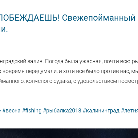
ы ПОБЕЖДАЕШЬ! Свежепойманный 
и.
нградский залив. Погода была ужасная, почти всю р
 вовремя передумали, и хотя все было против нас, м
ойманного, копченого судака, с удовольствием посмот
e
#весна
#fishing
#рыбалка2018
#калининград
#летн