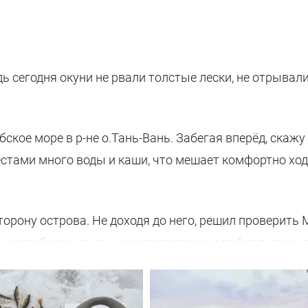
дь сегодня окуни не рвали толстые лески, не отрыва
бское море в р-не о.Тань-Вань. Забегая вперёд, скажу
естами много воды и каши, что мешает комфортно ход
сторону острова. Не доходя до него, решил проверит
зных глубинах но увы, ничего толком не поймал, лишь 
 остров, там на днях ловили окуней очень достойного