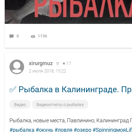
0
1136
xirurgmuz
17
2 июля 2018, 15:22
✅ Рыбалка в Калининграде. Пру
Видео
Видеоотчеты о рыбалке
Рыбалка, новые места, Павлинино, Калининград 
#рыбалка
#окунь
#ловля
#озеро
#SpinningмояLi