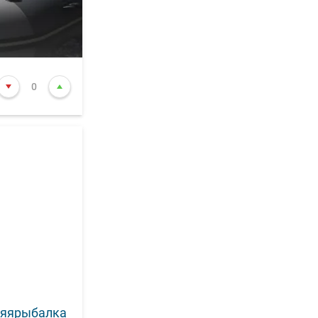
0
няярыбалка