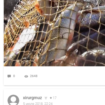
0
2648
xirurgmuz
17
5 июля 2018, 22:24