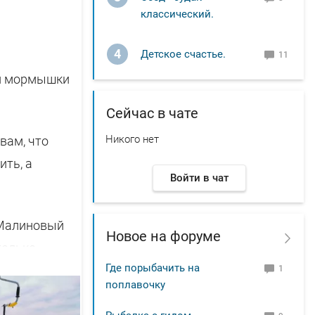
классический.
4
Детское счастье.
11
ли мормышки
Сейчас в чате
Никого нет
 вам, что
ить, а
Войти в чат
ь Малиновый
Новое на форуме
только
Где порыбачить на
1
поплавочку
 размера!