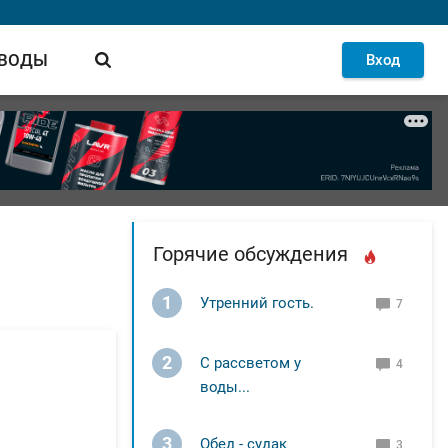
 ВОДЫ
Вход
Горячие обсуждения
1
Утренний гость.
7
2
С рассветом у
4
воды...
3
Обед - судак
3