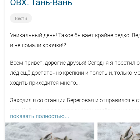
ОВХ. Тань-Вань
Вести
Уникальный день! Такое бывает крайне редко! Ве
и не ломали крючки!?
Всем привет, дорогие друзья! Сегодня я посетил о
лёд ещё достаточно крепкий и толстый, только м
ходить приходится много...
Заходил я со станции Береговая и отправился в 
пуп. Избурил его со всех сторон, пробовал на ра
показать полностью...
несколько ершей и небольших окуньков.
Далее я отправился по наводке моих знакомых за