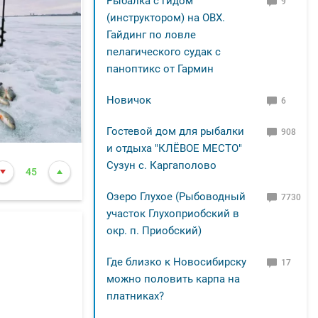
Рыбалка с гидом
9
 показал
(инструктором) на ОВХ.
Гайдинг по ловле
пелагического судак с
паноптикс от Гармин
"дорожек" у
Новичок
6
Гостевой дом для рыбалки
908
вижение рыбы
и отдыха "КЛЁВОЕ МЕСТО"
к" и кормил
Сузун с. Каргаполово
45
Озеро Глухое (Рыбоводный
7730
участок Глухоприобский в
ом того, что
окр. п. Приобский)
 мормышем.
Где близко к Новосибирску
17
можно половить карпа на
платниках?
о! Хоть и