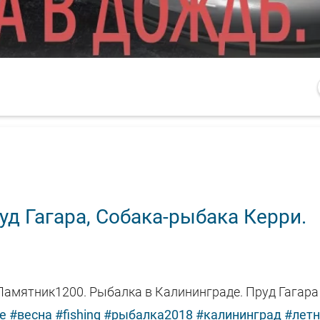
д Гагара, Собака-рыбака Керри.
Памятник1200. Рыбалка в Калининграде. Пруд Гагара
fe
#весна
#fishing
#рыбалка2018
#калининград
#лет