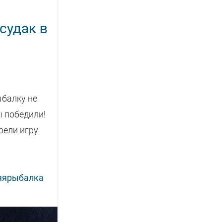
судак в
ыбалку не
ы победили!
рели игру
яярыбалка