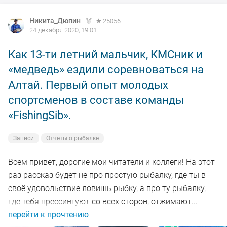
остров, там на днях ловили окуней очень достойного
Никита_Дюпин
25056
размера! Да и у меня были задачи половить
24 декабря 2020, 19:01
оковалков! Рыбу искал возле пупов и кос на глубинах
3-4 метра, как показал этот год, это самая рабочая
Как 13-ти летний мальчик, КМСник и
глубина по крупным "рыжикам".
«медведь» ездили соревноваться на
Алтай. Первый опыт молодых
Поиск осуществлял эхолотом, это самый мобильный
спортсменов в составе команды
способ зацепиться за рыбу. Спортивный принцип
«FishingSib».
"дорожек" у нас на море не работает давно.
Записи
Отчеты о рыбалке
Я бурил сразу по две лунки с разбегом по 5-7 метров,
проверял их и отправлялся дальше. Где было
Всем привет, дорогие мои читатели и коллеги! На этот
движение рыбы в эхолот, там я пробовал ловить на
раз рассказ будет не про простую рыбалку, где ты в
мормышку. Где получалось что-то поймать, там я
своё удовольствие ловишь рыбку, а про ту рыбалку,
разбуривал "пятак" и кормил его.
где тебя прессингуют со всех сторон, отжимают...
перейти к прочтению
В итоге, в одном месте удалось найти окуня, правда