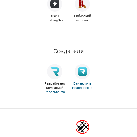
Дзен
Сибирский
FishingSib
охотник
Cоздатели
Разработано
Вакансии в
компанией
Резольвенте
Резольвента