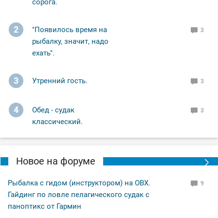
сорога.
мормышку с мотылем. Всем НХНЧ!
2
"Появилось время на
3
#Рыбалка
#Мормышка
#Зимняя_рыбалка
#Природа
рыбалку, значит, надо
#весна
#fishing
ехать".
3
Утренний гость.
3
4
Обед - судак
3
классический.
Новое на форуме
Рыбалка с гидом (инструктором) на ОВХ.
9
Гайдинг по ловле пелагического судак с
паноптикс от Гармин