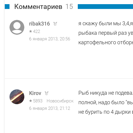
Комментариев
15
я скажу были мы 3,4,я
ribak316
422
рыбака первый раз ув
6 января 2013, 20:56
картофельного отборн
Рыб никуда не подева
Kirov
5893
Новосибирск
полной, надо было "вы
6 января 2013, 21:12
не бурить по 4 дырки 