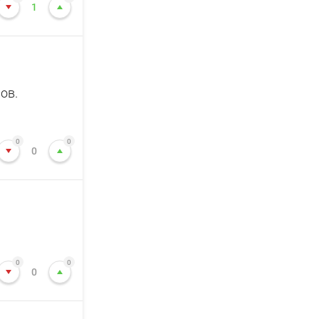
1
ов.
0
0
0
0
0
0