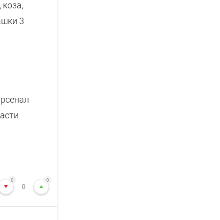
 коза,
ашки 3
арсенал
насти
0
0
0