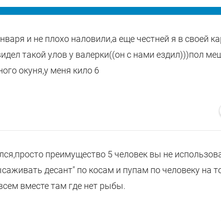
нваря и не плохо наловили,а еще честней я в своей к
идел такой улов у валерки((он с нами ездил)))пол ме
ого окуня,у меня кило 6
лся,просто преимущество 5 человек вы не использов
саживать десант" по косам и пупам по человеку на то
всем вместе там где нет рыбы.