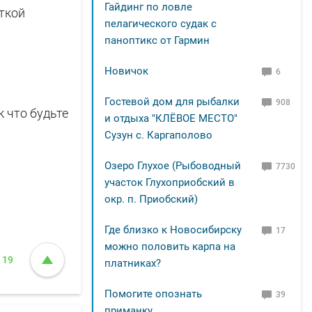
Гайдинг по ловле
ткой
пелагического судак с
паноптикс от Гармин
Новичок
6
Гостевой дом для рыбалки
908
к что будьте
и отдыха "КЛЁВОЕ МЕСТО"
Сузун с. Каргаполово
Озеро Глухое (Рыбоводный
7730
участок Глухоприобский в
окр. п. Приобский)
Где близко к Новосибирску
17
можно половить карпа на
19
платниках?
Помогите опознать
39
приманку