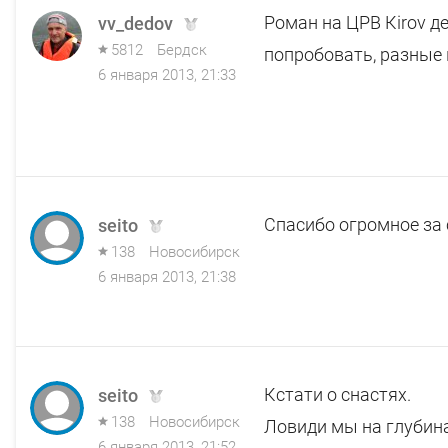
Роман на ЦРВ Кirov д
vv_dedov
5812
Бердск
попробовать, разные 
6 января 2013, 21:33
Спасибо огромное за 
seito
138
Новосибирск
6 января 2013, 21:38
Кстати о снастях.
seito
138
Новосибирск
Ловиди мы на глубинах
6 января 2013, 21:52