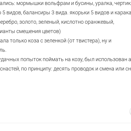
ались: мормышки вольфрам и бусины, уралка, чертик,
о 5 видов, балансиры 3 вида. якорьки 5 видов и карак
серебро, золото, зеленый, кислотно оранжевый,
рианты смешения цветов)
ала только коза с зеленкой (от твистера), ну и
ль.
удачных попыток поймать на козу, был использован 
настей, по принципу: десять проводок и смена или с