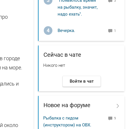
3
"Появилось время
3
на рыбалку, значит,
надо ехать".
про
4
Вечерка.
1
Сейчас в чате
 в городе
Никого нет
 на море.
Войти в чат
щались и
Новое на форуме
Рыбалка с гидом
9
ый около
(инструктором) на ОВХ.