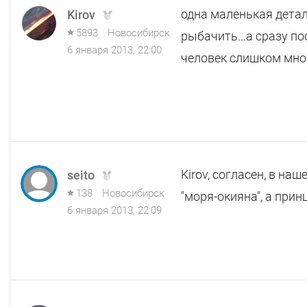
одна маленькая детал
Kirov
5893
Новосибирск
рыбачить...а сразу по
6 января 2013, 22:00
человек слишком много
Kirov, согласен, в н
seito
138
Новосибирск
"моря-окияна", а прин
6 января 2013, 22:09