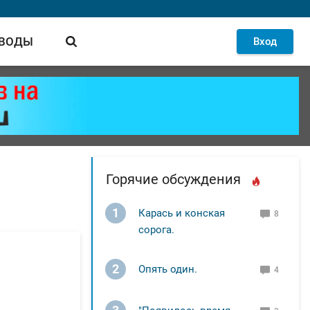
 ВОДЫ
Вход
Горячие обсуждения
1
Карась и конская
8
сорога.
2
Опять один.
4