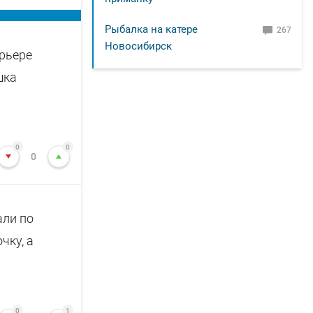
Рыбалка на катере
267
Новосибирск
арьере
шка
0
0
0
али по
чку, а
0
1